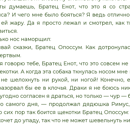
ы думаешь, Братец Енот, что это я со стр
са? И чего мне было бояться? Я ведь отлично 
 ей жару. Да я просто лежал и смотрел, как 
иться.
лько нос наморщил:
вай сказки, Братец Опоссум. Как дотронулас
ертвым.
я говорю тебе, Братец Енот, что это совсем не
екотки. А когда эта собака ткнулась носом мне 
т не шелохнуть ни рукой, ни ногой! Конечно, 
разорвал бы ее в клочья. Драки я не боюсь ни
 угодно согласен я драться, но только — чур — 
го самого дня, — продолжал дядюшка Римус, 
до сих пор так боится щекотки Братец Опоссум
хочет до упаду, так что не может шевельнуть ни