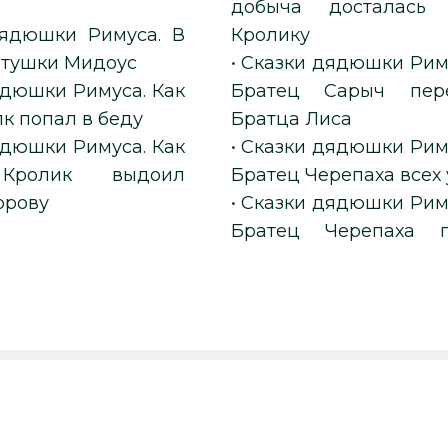
добыча досталась 
дядюшки Римуса. В
Кролику
атушки Мидоус
•
Сказки дядюшки Риму
ядюшки Римуса. Как
Братец Сарыч пере
к попал в беду
Братца Лиса
ядюшки Римуса. Как
•
Сказки дядюшки Риму
Кролик выдоил
Братец Черепаха всех
орову
•
Сказки дядюшки Риму
Братец Черепаха п