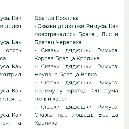
са. Как
Братца Кролика
ишился
•
Сказки дядюшки Римуса. Как
повстречались Братец Лис и
са. Как
Братец Черепаха
опять
•
Сказки дядюшки Римуса.
са
Корова Братца Кролика
са. Как
•
Сказки дядюшки Римуса.
ехитрил
Неудача Братца Волка
•
Сказки дядюшки Римуса.
са. Как
Почему у Братца Опоссума
вился с
голый хвост
•
Сказки дядюшки Римуса.
са. Как
Сказка про лошадь Братца
лся, а
Кролика