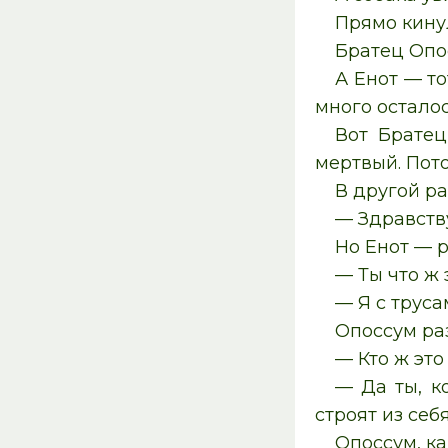
Прямо кинул
Братец Опос
А Енот — то
много осталос
Вот Братец
мертвый. Пото
В другой ра
— Здравств
Но Енот — р
— Ты что ж 
— Я с труса
Опоссум ра
— Кто ж это
— Да ты, к
строят из себ
Опоссум, ка