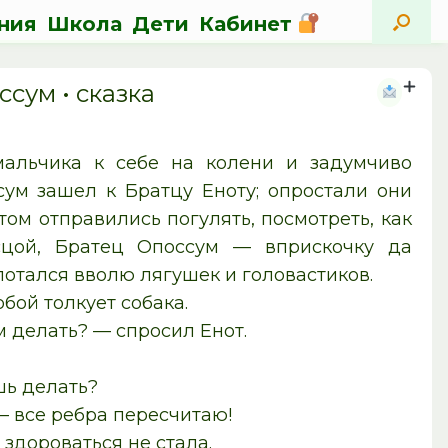
ния
Школа
Дети
Кабинет
сум • cказка
альчика к себе на колени и задумчиво
сум зашел к Братцу Еноту; опростали они
ом отправились погулять, посмотреть, как
сцой, Братец Опоссум — вприскочку да
лотался вволю лягушек и головастиков.
обой толкует собака.
м делать? — спросил Енот.
шь делать?
 — все ребра пересчитаю!
 здороваться не стала.