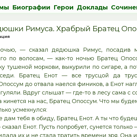
мы
Биографии
Герои
Доклады
Сочине
дюшки Римуса. Храбрый Братец Опос
ация
ночью, — сказал дядюшка Римус, посадив м
го по волосам, — как-то ночью Братец Опос
у тушеной моркови, выкурили по сигаре, а пот
седи. Братец Енот — все трусцой да тру
Опоссум до отвала наелся фиников, а Енот наг
 гуляли. Вдруг слышат — где-то в лесу сама с с
 кинется на нас, Братец Опоссум. Что мы буде
ько усмехнулся:
е дам тебя в обиду, Братец Енот. А ты что буде
 сказал Енот. Пусть попробует, сунется только
идала их и не стала тратить времени зря. Она и