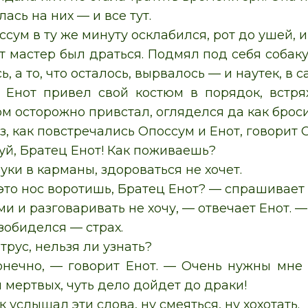
ась на них — и все тут.
сум в ту же минуту осклабился, рот до ушей, и
т мастер был драться. Подмял под себя собаку 
ь, а то, что осталось, вырвалось — и наутек, в 
 Енот привел свой костюм в порядок, встря
м осторожно привстал, огляделся да как броси
з, как повстречались Опоссум и Енот, говорит 
уй, Братец Енот! Как поживаешь?
уки в карманы, здороваться не хочет.
это нос воротишь, Братец Енот? — спрашивает
ми и разговаривать не хочу, — отвечает Енот. 
зобиделся — страх.
 трус, нельзя ли узнать?
онечно, — говорит Енот. — Очень нужны мне 
я мертвых, чуть дело дойдет до драки!
к услышал эти слова, ну смеяться, ну хохотать.