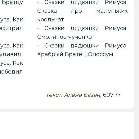
Братцу
•
Сказки дядюшки Римуса.
Сказка про маленьких
са. Как
крольчат
хитрил
•
Сказки дядюшки Римуса.
Смоляное чучелко
са. Как
•
Сказки дядюшки Римуса.
 удивил
Храбрый Братец Опоссум
са. Как
обедил
Текст: Алёна Базан
, 607