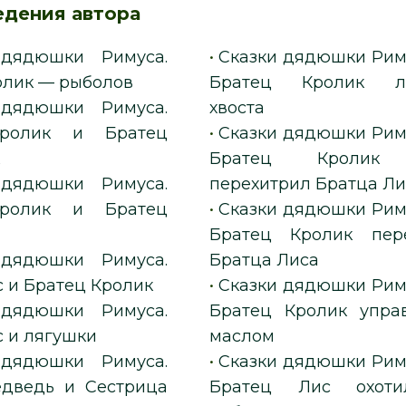
едения автора
 дядюшки Римуса.
•
Сказки дядюшки Риму
олик — рыболов
Братец Кролик л
 дядюшки Римуса.
хвоста
ролик и Братец
•
Сказки дядюшки Риму
к
Братец Кролик 
 дядюшки Римуса.
перехитрил Братца Ли
ролик и Братец
•
Сказки дядюшки Риму
Братец Кролик пер
 дядюшки Римуса.
Братца Лиса
 и Братец Кролик
•
Сказки дядюшки Риму
 дядюшки Римуса.
Братец Кролик упра
с и лягушки
маслом
 дядюшки Римуса.
•
Сказки дядюшки Риму
дведь и Сестрица
Братец Лис охоти