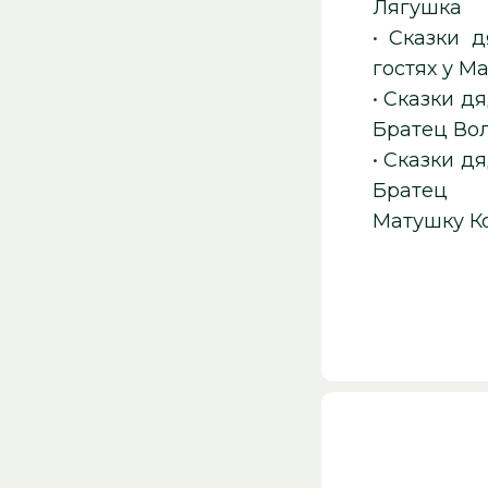
Лягушка
•
Сказки 
гостях у М
•
Сказки д
Братец Вол
•
Сказки д
Братец 
Матушку К