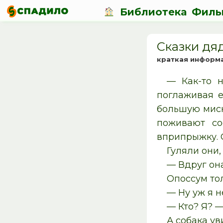
Библиотека
Филь
Сказки дя
краткая информ
— Как-то 
поглаживая е
большую миск
поживают со
вприпрыжку. 
Гуляли они,
— Вдруг она
Опоссум тол
— Ну уж я н
— Кто? Я? —
А собака ув