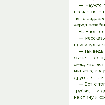
— Неужто т
несчастного п
ты-то задашь
черед позабав
Но Енот то
— Рассказы
прикинулся м
— Так ведь 
свете — это щ
смех, что во
минутка, и я 
другое. С кем
— Вот с то
трубки, — и 
на спину и хо