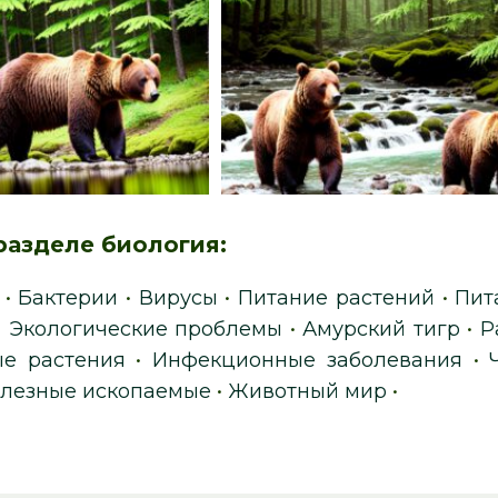
разделе биология:
•
Бактерии
•
Вирусы
•
Питание растений
•
Пит
•
Экологические проблемы
•
Амурский тигр
•
Р
ые растения
•
Инфекционные заболевания
•
лезные ископаемые
•
Животный мир
•