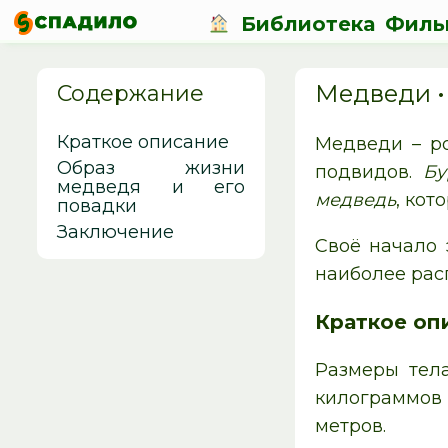
Библиотека
Филь
Медведи •
Содержание
Краткое описание
Медведи – р
Образ жизни
подвидов.
Бу
медведя и его
медведь
, кот
повадки
Заключение
Своё начало 
наиболее рас
Краткое оп
Размеры тела
килограммов 
метров.