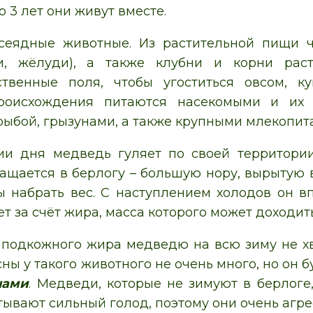
 3 лет они живут вместе.
сеядные животные. Из растительной пищи 
хи, жёлуди), а также клубни и корни ра
йственные поля, чтобы угоститься овсом, 
роисхождения питаются насекомыми и их 
рыбой, грызунами, а также крупными млекопи
ии дня медведь гуляет по своей территории
ащается в берлогу – большую нору, вырытую в
ы набрать вес. С наступлением холодов он вп
 за счёт жира, масса которого может доходить
 подкожного жира медведю на всю зиму не хв
ны у такого животного не очень много, но он б
нами
. Медведи, которые не зимуют в берлоге
ывают сильный голод, поэтому они очень агрес