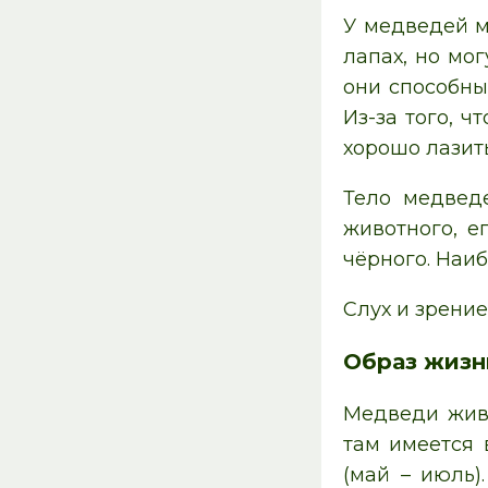
У медведей м
лапах, но мо
они способны
Из-за того, 
хорошо лазит
Тело медвед
животного, е
чёрного. Наи
Слух и зрение
Образ жизн
Медведи живу
там имеется 
(май – июль)