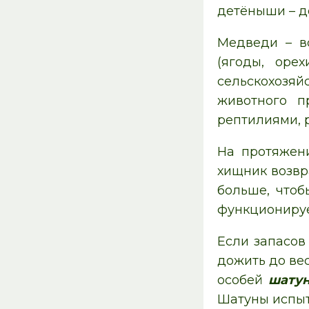
детёныши – до
Медведи – в
(ягоды, оре
сельскохозя
животного п
рептилиями, 
На протяжен
хищник возвр
больше, чтоб
функционирует
Если запасов
дожить до вес
особей
шату
Шатуны испыт