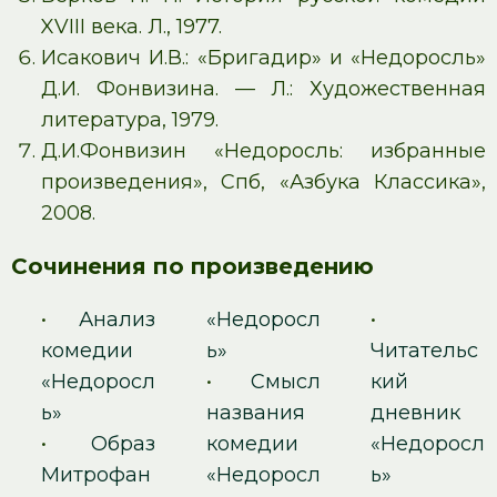
XVIII века. Л., 1977.
Исакович И.В.: «Бригадир» и «Недоросль»
Д.И. Фонвизина. — Л.: Художественная
литература, 1979.
Д.И.Фонвизин «Недоросль: избранные
произведения», Спб, «Азбука Классика»,
2008.
Сочинения по произведению
•
Анализ
«Недоросл
•
комедии
ь»
Читательс
«Недоросл
•
Смысл
кий
ь»
названия
дневник
•
Образ
комедии
«Недоросл
Митрофан
«Недоросл
ь»