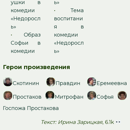
ушки в
ь»
комедии
•
Тема
«Недоросл
воспитани
ь»
я в
•
Образ
комедии
Софьи в
«Недоросл
комедии
ь»
Герои произведения
Скотинин
Правдин
Еремеевна
Простаков
Митрофан
Софья
Госпожа Простакова
Текст: Ирина Зарицкая
, 6.1k