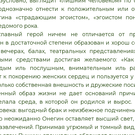
езусловно, выглядит «лишним человеком» по
однозначно отнести к положительным или о
гина «страдающим эгоистом», «эгоистом по
едомого рока.
главный герой ничем не отличается от пр
н в достаточной степени образован и хорош с
вечерах, балах, театральных представления
быми средствами достигая желаемого: «Ка
рдым иль послушным, внимательным иль ра
 к покорению женских сердец и пользуется у
олько собственная внешность и дружеские пос
нный образ жизни не дает оснований причи
елала среда, в которой он родился и вырос.
овека: выгодный брак и неизбежное подчине
 неожиданно Онегин оставляет высший свет,
азвлечений. Принимая угрюмый и томный вид,