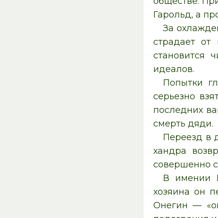
обществе. Пр
Гарольд, а пр
За охлажде
страдает от
становится 
идеалов.
Попытки гл
серьезно взя
последних ва
смерть дяди.
Переезд в 
хандра возв
совершенно с
В имении 
хозяина он п
Онегин — «о