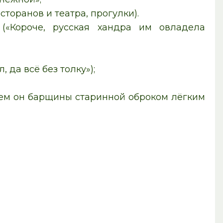
торанов и театра, прогулки).
(«Короче, русская хандра им овладела
 да всё без толку»);
рем он барщины старинной оброком лёгким