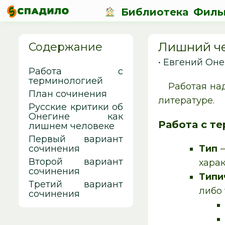
Библиотека
Филь
Лишний че
Содержание
•
Евгений Оне
Работа с
терминологией
Работая над
План сочинения
литературе.
Русские критики об
Онегине как
Работа с т
лишнем человеке
Первый вариант
сочинения
Тип
—
Второй вариант
хара
сочинения
Тип
Третий вариант
либо
сочинения