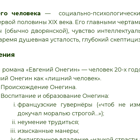
го человека
— социально-психологически
ервой половины XIX века. Его главными чертам
 (обычно дворянской), чувство интеллектуал
 время душевная усталость, глубокий скептициз
ения
 романа «Евгений Онегин» — человек 20-х годо
ний Онегин как «лишний человек».
Происхождение Онегина.
Воспитание и образование Онегина:
французские гувернёры («чтоб не изм
докучал моралью строгой…»);
неумение трудиться;
изысканные манеры;
филигранное владение «наукой страсти 