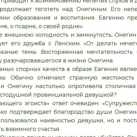
 приводит к возникновению нелепых слухов и 
родолжает тяготеть над Онегиным. Его нел
ями образования и воспитания. Евгению пре
не, о псарне, о своей родне».
е внешнюю холодность и замкнутость, Онегин
ует его дружба с Ленским. «От делать нече
разные темы. Восторженная мечтательность 
ку разочаровавшегося в жизни Онегина.
амых спорных качеств в образе Евгения являе
ны. Обычно отмечают странную жестокость
ли Онегину настолько опротивела столичная
остодушной провинциальной девушкой?
ающего эгоиста» ответ очевиден: «Супружест
ько подтверждает благородство души Онегин
спользовался наивностью девушки, но и пос
ь взаимного счастья.