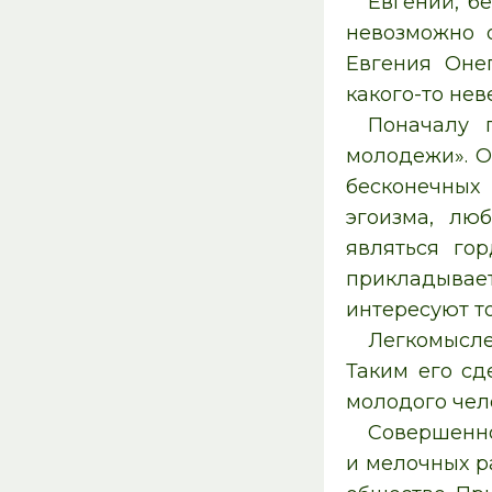
Евгений, б
невозможно 
Евгения Оне
какого-то нев
Поначалу 
молодежи». О
бесконечных 
эгоизма, лю
являться го
прикладывает
интересуют т
Легкомысле
Таким его сд
молодого чел
Совершенно
и мелочных р