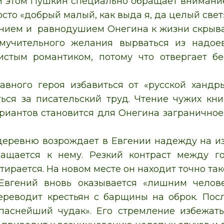
и этом Пушкин специально обращает внимание
осто «добрый малый, как выда я, да целый свет
нием и равнодушием Онегина к жизни скрывает
 мучительного желания вырваться из надое
чистым романтиком, потому что отвергает б
авного героя избавиться от «русской хандр
ться за писательский труд. Чтение чужих кни
риантов становится для Онегина заграничное 
деревню возрождает в Евгении надежду на изб
ращается к нему. Резкий контраст между 
тирается. На новом месте он находит точно та
Евгений вновь оказывается «лишним челове
ереводит крестьян с барщины на оброк. Пос
паснейший чудак». Его стремление избежать