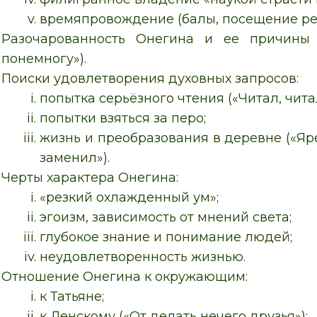
времяпровождение (балы, посещение рес
Разочарованность Онегина и ее причины 
понемногу»).
Поиски удовлетворения духовных запросов:
попытка серьёзного чтения («Читал, читал,
попытки взяться за перо;
жизнь и преобразования в деревне («Я
заменил»).
Черты характера Онегина:
«резкий охлажденный ум»;
эгоизм, зависимость от мнений света;
глубокое знание и понимание людей;
неудовлетворенность жизнью.
Отношение Онегина к окружающим:
к Татьяне;
к Ленскому («От делать нечего друзья»);