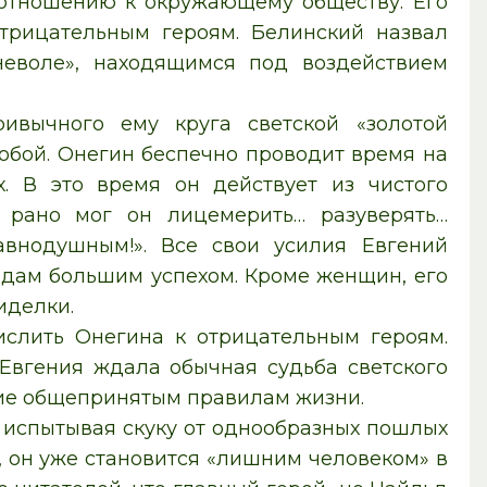
 отношению к окружающему обществу. Его
трицательным героям. Белинский назвал
неволе», находящимся под воздействием
ивычного ему круга светской «золотой
обой. Онегин беспечно проводит время на
х. В это время он действует из чистого
к рано мог он лицемерить… разуверять…
внодушным!». Все свои усилия Евгений
 дам большим успехом. Кроме женщин, его
иделки.
слить Онегина к отрицательным героям.
 Евгения ждала обычная судьба светского
ние общепринятым правилам жизни.
 испытывая скуку от однообразных пошлых
 он уже становится «лишним человеком» в