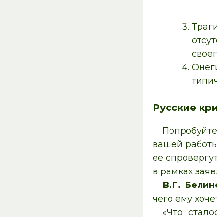
Траг
отсу
своег
Онег
типи
Русские кр
Попробуйте
вашей работы
её опровергут
в рамках зая
В.Г. Белин
чего ему хоче
«Что стало