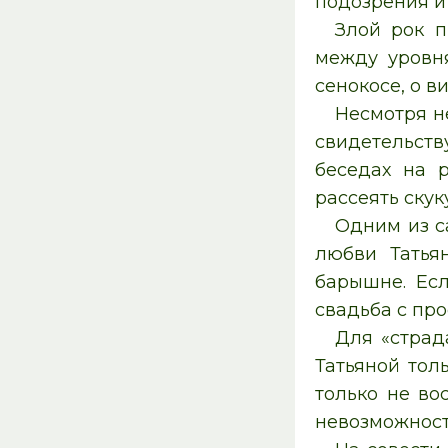
подозрения и
Злой рок п
между уровн
сенокосе, о ви
Несмотря н
свидетельств
беседах на 
рассеять ску
Одним из с
любви Татья
барышне. Ес
свадьба с пр
Для «страд
Татьяной тол
только не во
невозможност