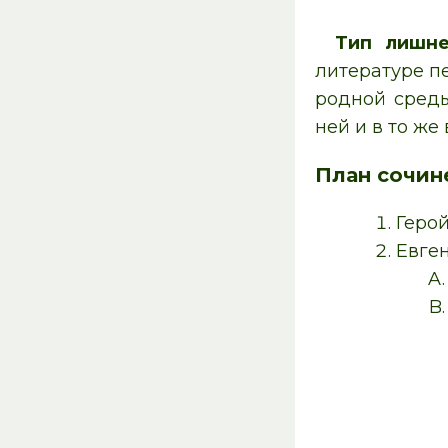
Тип лишне
литературе п
родной среды
ней и в то же
План сочин
Герой
Евге