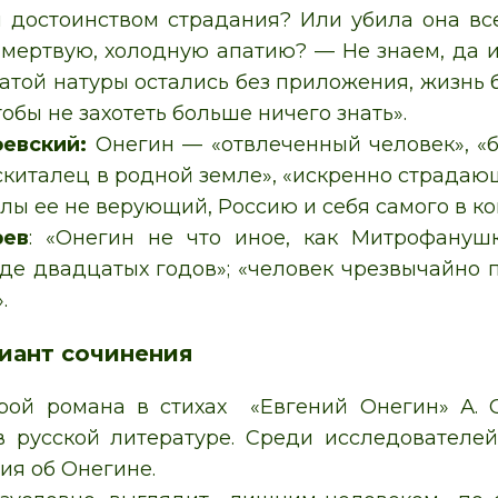
 достоинством страдания? Или убила она все
 мертвую, холодную апатию? — Не знаем, да и 
гатой натуры остались без приложения, жизнь 
чтобы не захотеть больше ничего знать».
оевский:
Онегин — «отвлеченный человек», «б
скиталец в родной земле», «искренно страдаю
илы ее не верующий, Россию и себя самого в 
рев
: «Онегин не что иное, как Митрофануш
де двадцатых годов»; «человек чрезвычайно 
.
иант сочинения
рой романа в стихах «Евгений Онегин» А. 
 русской литературе. Среди исследователе
ия об Онегине.