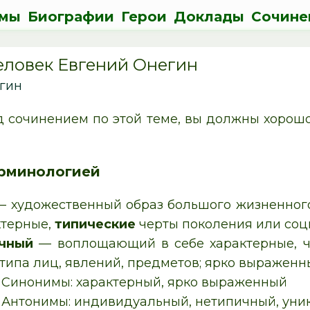
мы
Биографии
Герои
Доклады
Сочине
ловек Евгений Онегин
гин
 сочинением по этой теме, вы должны хорошо 
ерминологией
 художественный образ большого жизненног
ктерные,
типические
черты поколения или соц
ичный
— воплощающий в себе характерные, ча
 типа лиц, явлений, предметов; ярко выражен
Синонимы: характерный, ярко выраженный
Антонимы: индивидуальный, нетипичный, уни