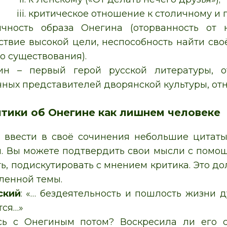
критическое отношение к столичному и 
ичность образа Онегина (оторванность от 
тствие высокой цели, неспособность найти св
о существования).
ин – первый герой русской литературы, о
чных представителей дворянской культуры, от
итики об Онегине как лишнем человеке
 ввести в своё сочинения небольшие цитаты
. Вы можете подтвердить свои мысли с помощ
ь, подискутировать с мнением критика. Это до
вленной темы.
ский
: «… бездеятельность и пошлость жизни д
тся…»
сь с Онегиным потом? Воскресила ли его с