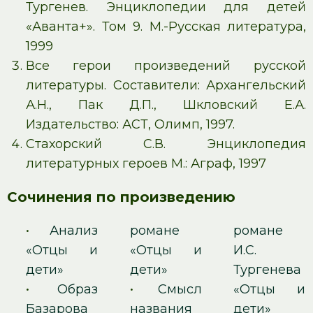
Тургенев. Энциклопедии для детей
«Аванта+». Том 9. М.-Русская литература,
1999
Все герои произведений русской
литературы. Составители: Архангельский
А.Н., Пак Д.П., Шкловский Е.А.
Издательство: АСТ, Олимп, 1997.
Стахорский С.В. Энциклопедия
литературных героев М.: Аграф, 1997
Сочинения по произведению
•
Анализ
романе
романе
«Отцы и
«Отцы и
И.С.
дети»
дети»
Тургенева
•
Образ
•
Смысл
«Отцы и
Базарова
названия
дети»