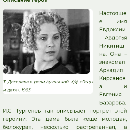
Описание героя
Настояще
е имя
Евдоксии
– Авдотья
Никитиш
на. Она –
знакомая
Аркадия
Кирсанов
Т. Догилева в роли Кукшиной. Х/ф «Отцы
а и
и дети». 1983
Евгения
Базарова.
И.С. Тургенев так описывает портрет этой
героини: Эта дама была «еще молодая,
белокурая, несколько растрепанная, в