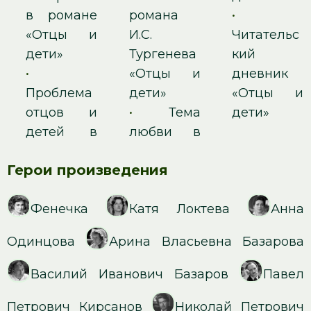
в романе
романа
•
«Отцы и
И.С.
Читательс
дети»
Тургенева
кий
•
«Отцы и
дневник
Проблема
дети»
«Отцы и
отцов и
•
Тема
дети»
детей в
любви в
Герои произведения
Фенечка
Катя Локтева
Анна
Одинцова
Арина Власьевна Базарова
Василий Иванович Базаров
Павел
Петрович Кирсанов
Николай Петрович