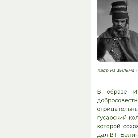
Кадр из фильма «
В образе И
добросовест
отрицательны
гусарский ко
которой сохр
дал В.Г. Бели