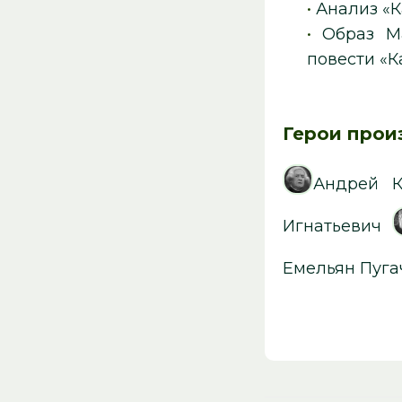
•
Анализ «К
•
Образ М
повести «К
Герои прои
Андрей К
Игнатьевич
Емельян Пуга