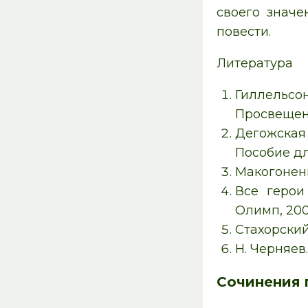
своего знач
повести.
Литература
Гиллельсо
Просвещени
Дегожская 
Пособие дл
Макогоненко
Все герои
Олимп, 200
Стахорский
Н. Черняев
Сочинения 