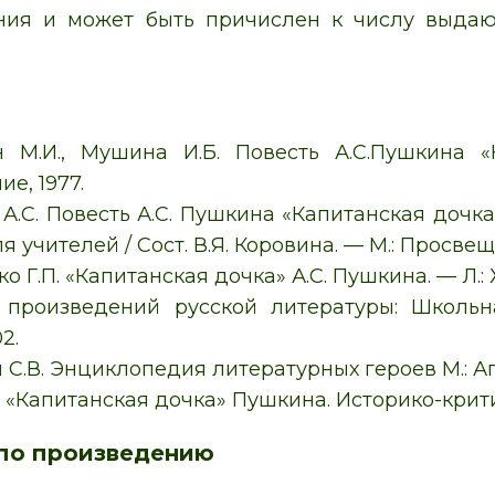
ения и может быть причислен к числу выда
н М.И., Мушина И.Б. Повесть А.С.Пушкина «
е, 1977.
А.С. Повесть А.С. Пушкина «Капитанская дочк
я учителей / Сост. В.Я. Коровина. — М.: Просвещ
 Г.П. «Капитанская дочка» А.С. Пушкина. — Л.: 
 произведений русской литературы: Школьна
2.
 С.В. Энциклопедия литературных героев М.: Аг
. «Капитанская дочка» Пушкина. Историко-кри
по произведению