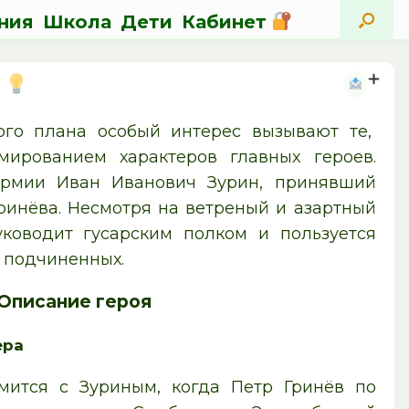
ния
Школа
Дети
Кабинет
ого плана особый интерес вызывают те,
мированием характеров главных героев.
армии Иван Иванович Зурин, принявший
Гринёва. Несмотря на ветреный и азартный
уководит гусарским полком и пользуется
 подчиненных.
Описание героя
ера
мится с Зуриным, когда Петр Гринёв по