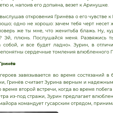
тю и, напоив его допьяна, везет к Аринушке.
выслушав откровения Гринёва о его чувстве к 
орошо; одно не хорошо: зачем тебя черт несет
поверь же ты мне, что женитьба блажь. Ну, ку
? Эй, плюнь. Послушайся меня. Развяжись т
 собой, и все будет ладно». Зурин, в отлич
непонятны сердечные томления влюбленного 
Гринёв
героев завязывается во время состязаний в
чи, Гринёв считает Зурина верным и надежным
 время второй встречи, когда во время побега
тра из-под стражи, Зурин предлагает влюблен
 майора командует гусарским отрядом, приним