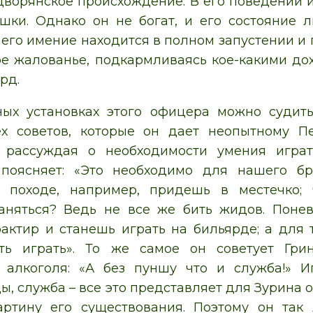
дворянское происхождение. В его поведении 
шки. Однако он не богат, и его состояние 
, его имение находится в полном запустении и
е жалованье, подкармливаясь кое-какими дохо
рд.
ных установках этого офицера можно судит
ех советов, которые он дает неопытному П
к, рассуждая о необходимости умения игра
 поясняет: «Это необходимо для нашего бр
В походе, например, придешь в местечко;
аняться? Ведь не все же бить жидов. Поне
актир и станешь играть на бильярде; а для 
ть играть». То же самое он советует Гри
 алкоголя: «А без пуншу что и служба!» И
ы, служба – все это представляет для Зурина 
ртину его существования. Поэтому он так 