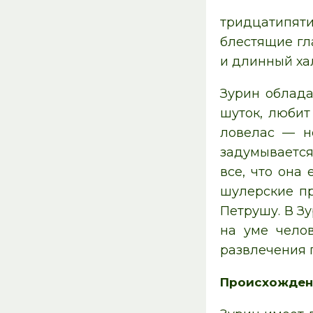
тридцатипяти
блестящие гл
и длинный хал
Зурин облада
шуток, любит
ловелас — не
задумывается
все, что она
шулерские пр
Петрушу. В Зу
на уме чело
развлечения п
Происхожден