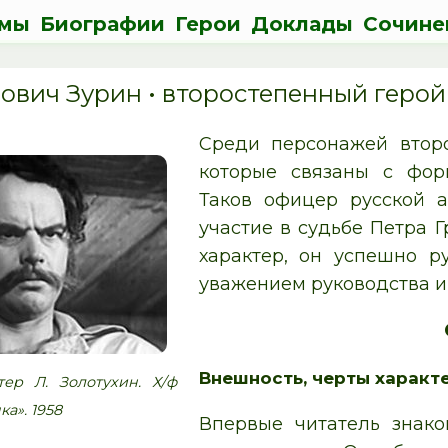
мы
Биографии
Герои
Доклады
Сочине
ович Зурин •
второстепенный герой
Среди персонажей втор
которые связаны с фор
Таков офицер русской 
участие в судьбе Петра 
характер, он успешно р
уважением руководства и
Внешность, черты характ
ер Л. Золотухин. Х/ф
а». 1958
Впервые читатель знако