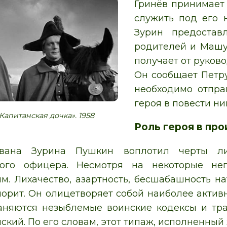
Гринёв принимает
служить под его 
Зурин предостав
родителей и Машу
получает от руково
Он сообщает Петру
необходимо отпра
героя в повести ни
Капитанская дочка». 1958
Роль героя в пр
вана Зурина Пушкин воплотил черты лих
ного офицера. Несмотря на некоторые не
м. Лихачество, азартность, бесшабашность 
лорит. Он олицетворяет собой наиболее актив
аняются незыблемые воинские кодексы и тр
нский. По его словам, этот типаж, исполненны