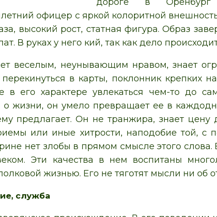
дороге в Оренбург
летний офицер с яркой колоритной внешностью
аза, высокий рост, статная фигура. Образ зав
ат. В руках у него кий, так как дело происходит
ет веселым, неунывающим нравом, знает огр
 перекинуться в карты, поклонник крепких н
 в его характере увлекаться чем-то до са
 о жизни, он умело превращает ее в каждодне
 ему предлагает. Он не транжира, знает цену
иемы или иные хитрости, наподобие той, с 
рине нет злобы в прямом смысле этого слова. 
веком. Эти качества в нем воспитаны много
олковой жизнью. Его не тяготят мысли ни об от
ие, служба