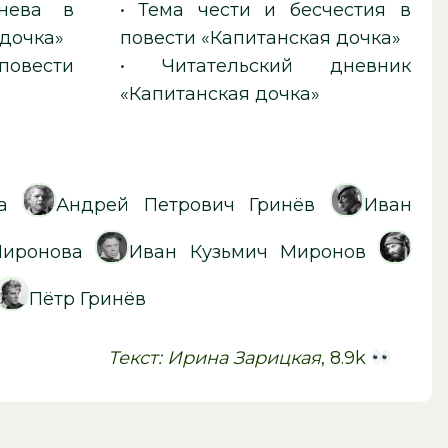
нева в
•
Тема чести и бесчестия в
 дочка»
повести «Капитанская дочка»
овести
•
Читательский дневник
«Капитанская дочка»
а
Андрей Петрович Гринёв
Иван
Миронова
Иван Кузьмич Миронов
Пётр Гринёв
Текст: Ирина Зарицкая
, 8.9k