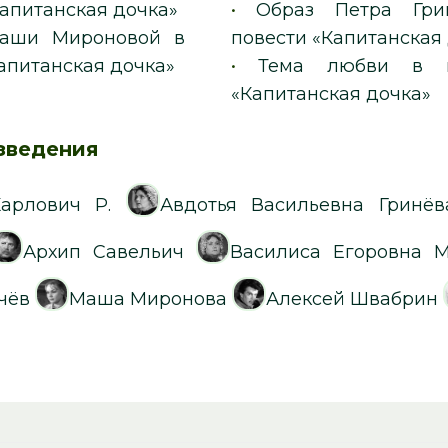
апитанская дочка»
•
Образ Петра Гри
аши Мироновой в
повести «Капитанская
апитанская дочка»
•
Тема любви в п
«Капитанская дочка»
зведения
арлович Р.
Авдотья Васильевна Гринёв
Архип Савельич
Василиса Егоровна 
чёв
Маша Миронова
Алексей Швабрин