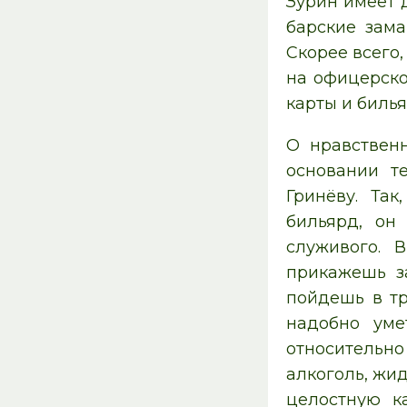
Зурин имеет 
барские зама
Скорее всего
на офицерско
карты и билья
О нравствен
основании т
Гринёву. Та
бильярд, он
служивого. 
прикажешь з
пойдешь в тр
надобно уме
относительно
алкоголь, жид
целостную ка