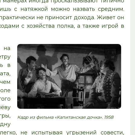
и манерах иногда проскальзывают типично
лишь с натяжкой можно назвать средним.
 практически не приносит дохода. Живет он
дами с хозяйства полка, а также игрой в
ь на
етру
ть в
ата,
 чем
воле
того
нёву
гры,
Кадр из фильма «Капитанская дочка». 1958
одну
легко, не испытывая угрызений совести,