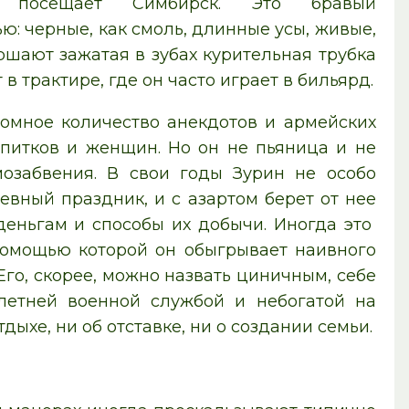
 посещает Симбирск. Это бравый
: черные, как смоль, длинные усы, живые,
ершают зажатая в зубах курительная трубка
 в трактире, где он часто играет в бильярд.
омное количество анекдотов и армейских
апитков и женщин. Но он не пьяница и не
мозабвения. В свои годы Зурин не особо
вный праздник, и с азартом берет от нее
 деньгам и способы их добычи. Иногда это
помощью которой он обыгрывает наивного
Его, скорее, можно назвать циничным, себе
летней военной службой и небогатой на
дыхе, ни об отставке, ни о создании семьи.