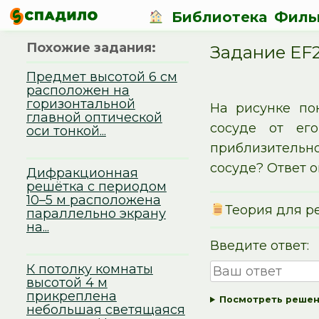
Библиотека
Филь
Похожие задания:
Задание EF
Предмет высотой 6 см
расположен на
горизонтальной
На рисунке по
главной оптической
сосуде от ег
оси тонкой...
приблизительно
сосуде? Ответ о
Дифракционная
решётка с периодом
10–5 м расположена
Теория для р
параллельно экрану
на...
Введите ответ:
К потолку комнаты
высотой 4 м
прикреплена
Посмотреть реше
небольшая светящаяся