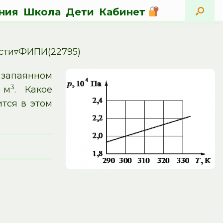
ния
Школа
Дети
Кабинет
сти▿ФИПИ(22795)
 запаянном
3
 м
. Какое
тся в этом