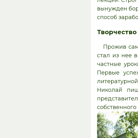
лекций. Стро
вынужден бор
способ зарабо
Творчество
Прожив сам
стал из нее 
частные урок
Первые успе
литературной
Николай пиш
представит
собственного