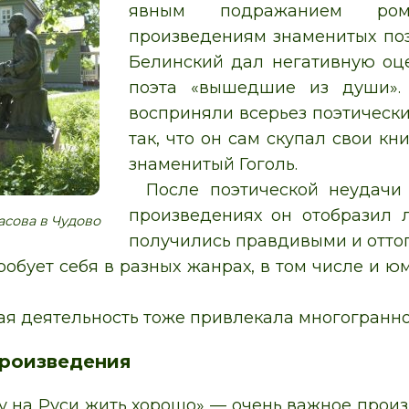
явным подражанием рома
произведениям знаменитых поэ
Белинский дал негативную оцен
поэта «вышедшие из души». 
восприняли всерьез поэтически
так, что он сам скупал свои кн
знаменитый Гоголь.
После поэтической неудачи
произведениях он отобразил 
сова в Чудово
получились правдивыми и оттог
робует себя в разных жанрах, в том числе и 
ая деятельность тоже привлекала многогранно
роизведения
у на Руси жить хорошо» — очень важное прои