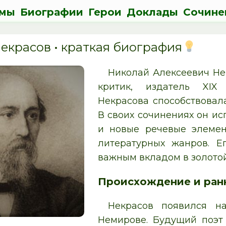
мы
Биографии
Герои
Доклады
Сочине
екрасов • краткая биография
Николай Алексеевич Нек
критик, издатель XIX 
Некрасова способствовала
В своих сочинениях он ис
и новые речевые элемен
литературных жанров. Е
важным вкладом в золотой
Происхождение и ран
Некрасов появился н
Немирове. Будущий поэт