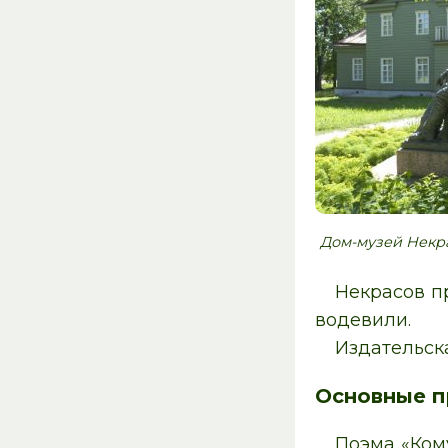
Дом-музей Некра
Некрасов п
водевили.
Издательск
Основные п
Поэма «Ком