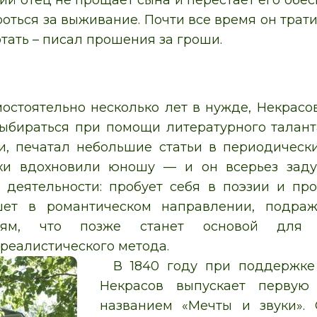
гий отец не прощает сына и перестает его обе
оться за выживание. Почти все время он трати
тать – писал прошения за гроши.
остоятельно несколько лет в нужде, Некрасо
выбираться при помощи литературного талант
и, печатал небольшие статьи в периодически
хи вдохновили юношу — и он всерьез заду
 деятельности: пробует себя в поэзии и про
ет в романтическом направлении, подра
елям, что позже станет основой для 
 реалистического метода.
В 1840 году при поддержке
Некрасов выпускает первую
названием «Мечты и звуки».