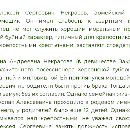
ексей Сергеевич Некрасов, армейский 
омещик. Он имел слабость к азартным 
тец не мог служить хорошим моральным пр
й буйный характер, типичный для крепостнико
крепостными крестьянами, заставлял страдат
на Андреевна Некрасова (в девичестве Закр
ажиточного посессионера Херсонской губер
анной и миловидной. Ей приглянулся молодо
еевич, но родители были против брака. Тогда
 замуж без их согласия. Однако семейная жиз
колая Алексеевича проходило в родовом имен
 него, у родителей было еще 12 детей. Однак
змывался над крепостными, не уважал сво
ексея Сергеевича занять должность испра