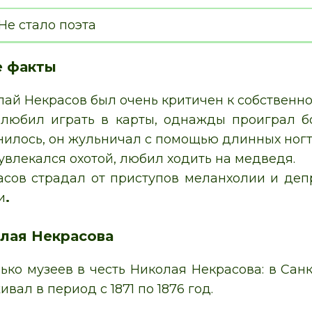
Не стало поэта
е факты
ай Некрасов был очень критичен к собственно
 любил играть в карты, однажды проиграл б
нилось, он жульничал с помощью длинных ногт
увлекался охотой, любил ходить на медведя.
асов страдал от приступов меланхолии и депр
и
.
лая Некрасова
ько музеев в честь Николая Некрасова: в Санк
ивал в период с 1871 по 1876 год.