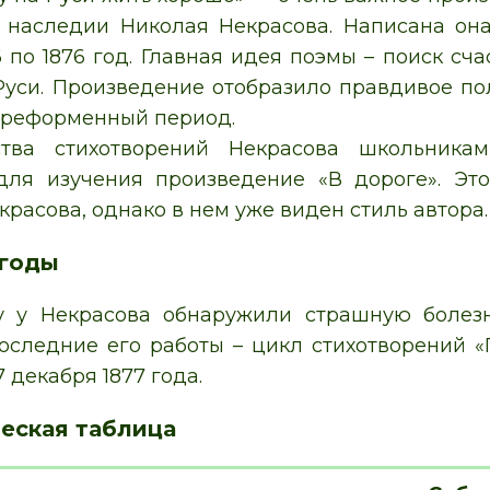
 наследии Николая Некрасова. Написана он
 по 1876 год. Главная идея поэмы – поиск сча
Руси. Произведение отобразило правдивое п
треформенный период.
тва стихотворений Некрасова школьника
для изучения произведение «В дороге». Эт
расова, однако в нем уже виден стиль автора.
 годы
у у Некрасова обнаружили страшную болез
оследние его работы – цикл стихотворений 
7 декабря 1877 года.
еская таблица