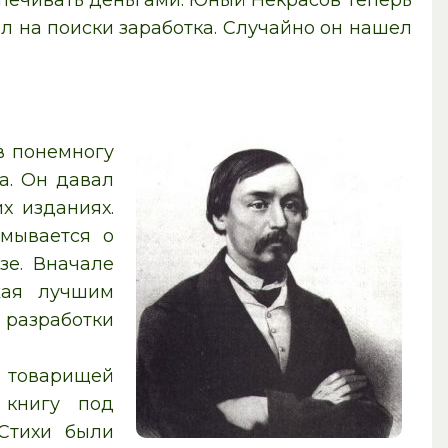
спечивать деньгами. Юный Некрасов теперь
л на поиски заработка. Случайно он нашел
в понемногу
а. Он давал
х изданиях.
мывается о
зе. Вначале
жая лучшим
разработки
 товарищей
 книгу под
 Стихи были