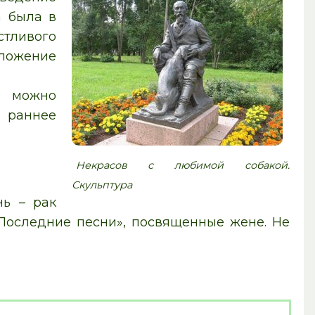
а была в
стливого
оложение
м можно
о раннее
Некрасов с любимой собакой.
Скульптура
нь – рак
«Последние песни», посвященные жене. Не