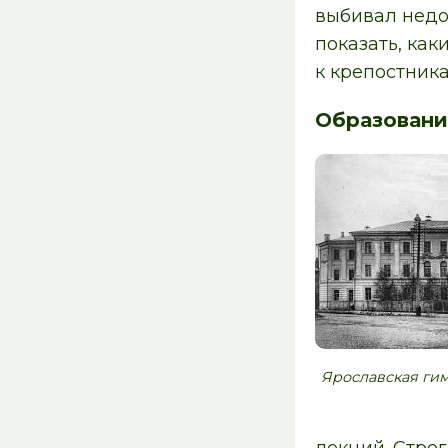
выбивал недои
показать, ка
к крепостник
Образовани
Ярославская ги