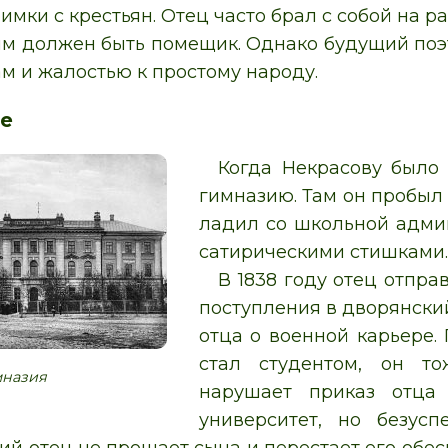
мки с крестьян. Отец часто брал с собой на р
ким должен быть помещик. Однако будущий поэ
ам и жалостью к простому народу.
е
Когда Некрасову было 
гимназию. Там он пробыл 
ладил со школьной админ
сатирическими стишками.
В 1838 году отец отпра
поступления в дворянски
отца о военной карьере.
стал студентом, он то
мназия
нарушает приказ отца 
университет, но безус