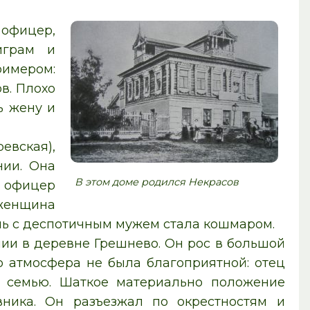
офицер,
играм и
имером:
в. Плохо
ь жену и
евская),
нии. Она
В этом доме родился Некрасов
й офицер
 женщина
нь с деспотичным мужем стала кошмаром.
ии в деревне Грешнево. Он рос в большой
о атмосфера не была благоприятной: отец
ю семью. Шаткое материально положение
вника. Он разъезжал по окрестностям и