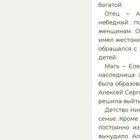
богатой.
Отец – Ал
небедный п
женщинам. О
имел жестоки
обращался с 
детей.
Мать – Еле
наследница з
была образов
Алексей Серг
решила выйти
Детство Ни
семье. Кроме
постоянно и
вынудило Ал