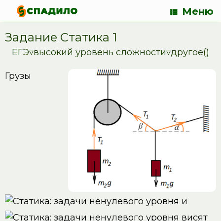
Меню
Задание Статика 1
ЕГЭ▿высокий уровень сложности▿другое()
Грузы
и
висят