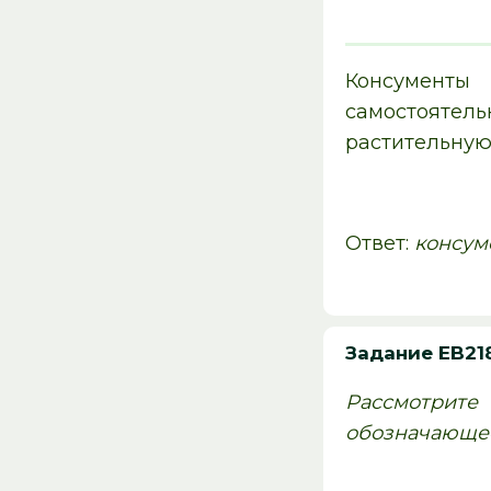
Консументы
самостоятел
растительную 
Ответ:
консум
Задание EB21
Рассмотрите
обозначающее