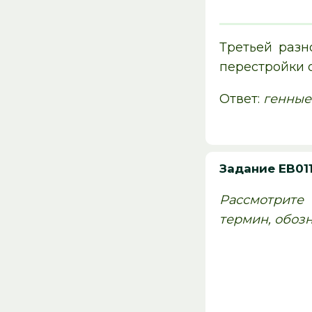
Третьей разн
перестройки о
Ответ:
генные
Задание EB01
Рассмотрите
термин, обоз