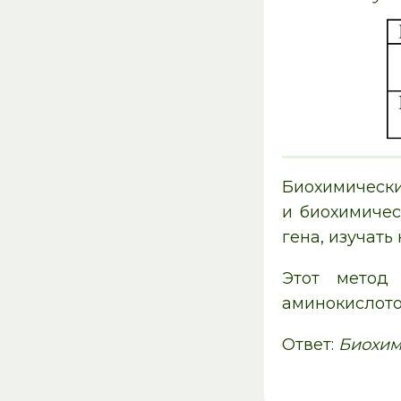
Биохимиче
и биохимичес
гена, изучат
Этот метод
аминокислото
Ответ:
Биохим