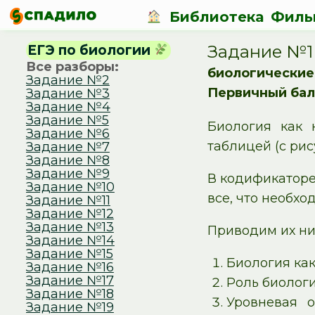
Библиотека
Филь
Задание №1
ЕГЭ по биологии
Все разборы:
биологические
Задание №2
Первичный бал
Задание №3
Задание №4
Задание №5
Биология как 
Задание №6
таблицей (с рис
Задание №7
Задание №8
Задание №9
В кодификаторе
Задание №10
все, что необх
Задание №11
Задание №12
Задание №13
Приводим их ни
Задание №14
Задание №15
Биология как
Задание №16
Задание №17
Роль биолог
Задание №18
Уровневая 
Задание №19