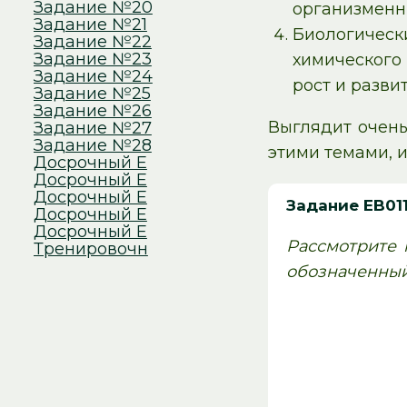
Задание №20
организменн
Задание №21
Биологическ
Задание №22
Задание №23
химического
Задание №24
рост и разви
Задание №25
Задание №26
Выглядит очень
Задание №27
Задание №28
этими темами, и
Досрочный Е
Досрочный Е
Досрочный Е
Задание EB01
Досрочный Е
Досрочный Е
Рассмотрите 
Тренировочн
обозначенный