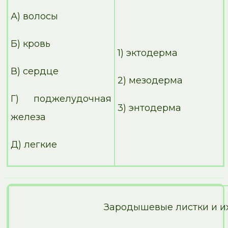
А) волосы
Б) кровь
1) эктодерма
В) сердце
2) мезодерма
Г) поджелудочная
3) энтодерма
железа
Д) легкие
Зародышевые листки и и