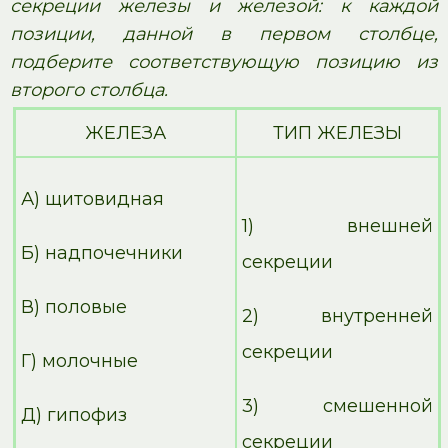
секреции железы и железой: к каждой
позиции, данной в первом столбце,
подберите соответствующую позицию из
второго столбца.
ЖЕЛЕЗА
ТИП ЖЕЛЕЗЫ
А) щитовидная
1) внешней
Б) надпочечники
секреции
В) половые
2) внутренней
секреции
Г) молочные
3) смешенной
Д) гипофиз
секреции