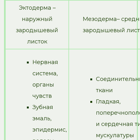
Эктодерма –
наружный
Мезодерма– средн
зародышевый
зародышевый лист
листок
Нервная
система,
Соединительн
органы
ткани
чувств
Гладкая,
Зубная
поперечнопол
эмаль,
и сердечная т
эпидермис,
мускулатуры