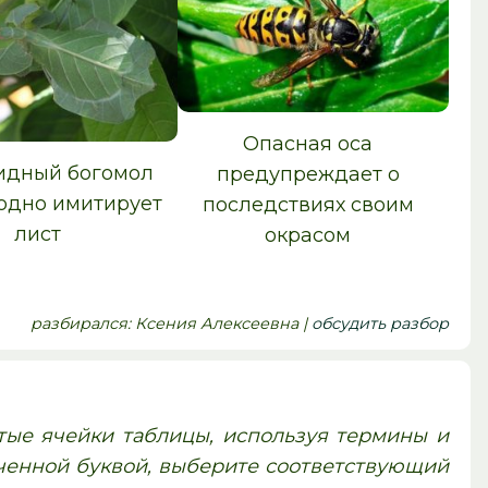
Опасная оса
идный богомол
предупреждает о
одно имитирует
последствиях своим
лист
окрасом
pазбирался: Ксения Алексеевна |
обсудить разбор
тые ячейки таблицы, используя термины и
аченной буквой, выберите соответствующий