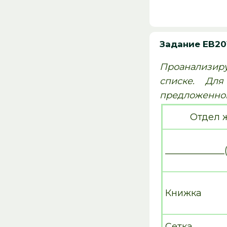
Задание EB20
Проанализиру
списке. Дл
предложенног
Отдел 
_____________
Книжка
Сетка