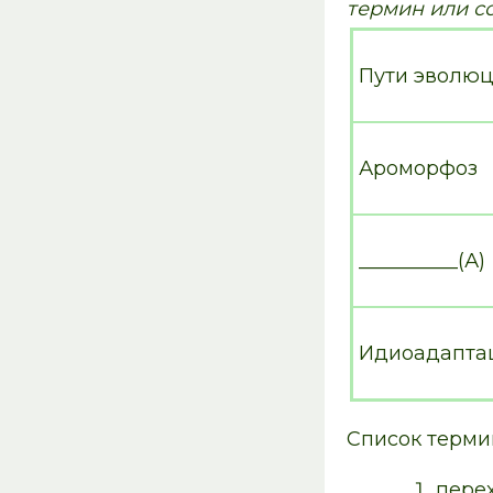
термин или с
Пути эволю
Ароморфоз
__________(А)
Идиоадапта
Список терми
пере