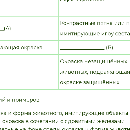
Контрастные пятна или п
__(А)
имитирующие игру света
ающая окраска
_________________ (Б)
Окраска незащищённых
животных, подражающа
окраске защищённых
ий и примеров:
ска и форма животного, имитирующие объекты
я окраска в сочетании с ядовитыми железами
метные на фоне среды окраска и форма живот