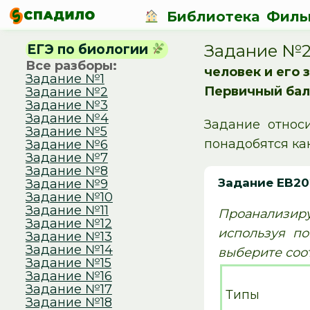
Библиотека
Филь
Задание №2
ЕГЭ по биологии
Все разборы:
человек и его 
Задание №1
Первичный бал
Задание №2
Задание №3
Задание №4
Задание относ
Задание №5
понадобятся ка
Задание №6
Задание №7
Задание №8
Задание EB20
Задание №9
Задание №10
Задание №11
Проанализиру
Задание №12
используя по
Задание №13
Задание №14
выберите соо
Задание №15
Задание №16
Задание №17
Типы мо
Задание №18