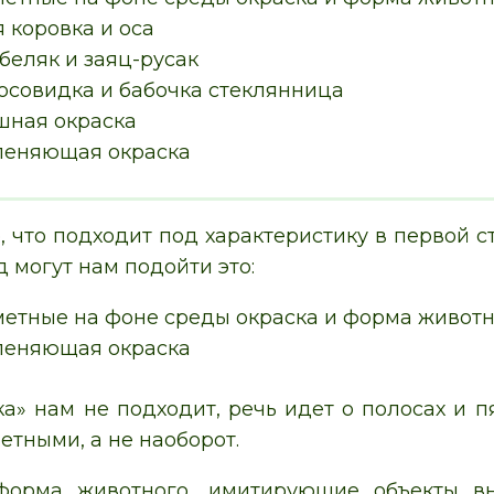
 коровка и оса
беляк и заяц-русак
 осовидка и бабочка стеклянница
шная окраска
леняющая окраска
, что подходит под характеристику в первой с
 могут нам подойти это:
метные на фоне среды окраска и форма живот
леняющая окраска
ка» нам не подходит, речь идет о полосах и п
етными, а не наоборот.
форма животного, имитирующие объекты вн