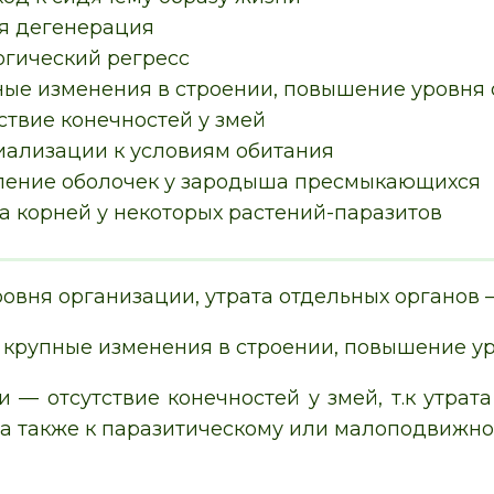
я дегенерация
огический регресс
ные изменения в строении, повышение уровня
ствие конечностей у змей
иализации к условиям обитания
ление оболочек у зародыша пресмыкающихся
а корней у некоторых растений-паразитов
вня организации, утрата отдельных органов –
крупные изменения в строении, повышение ур
 — отсутствие конечностей у змей, т.к утрат
а также к паразитическому или малоподвижном