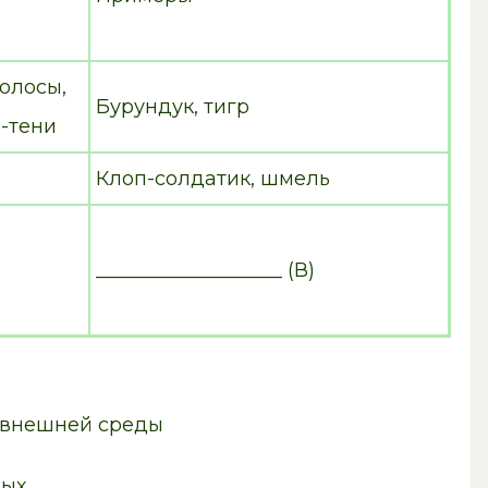
олосы,
Бурундук, тигр
-тени
Клоп-солдатик, шмель
я
___________________ (В)
 внешней среды
ных