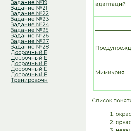
Задание №19
адаптаций
Задание №21
Задание №22
Задание №23
Задание №24
_____________
Задание №25
Задание №26
Задание №27
Задание №28
Предупрежд
Досрочный Е
Досрочный Е
Досрочный Е
Досрочный Е
Мимикрия
Досрочный Е
Тренировочн
Список понят
окра
ярка
неза