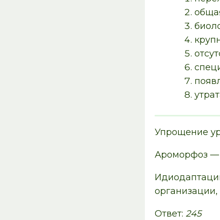
обща
биол
круп
отсут
спец
появ
утрат
Упрощение уро
Ароморфоз — 
Идиодаптации
организации, 
Ответ:
245