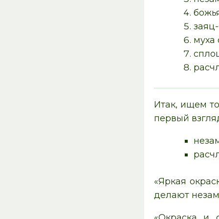
божья
заяц-
муха
спло
расч
Итак, ищем то
первый взгляд
неза
расч
«Яркая окрас
делают незам
«Окраска и 