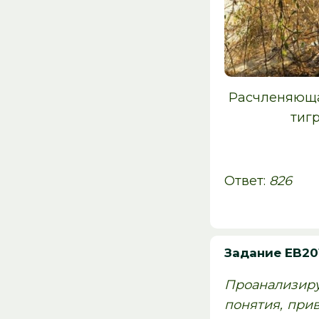
Расчленяюща
тиг
Ответ:
826
Задание EB20
Проанализиру
понятия, при