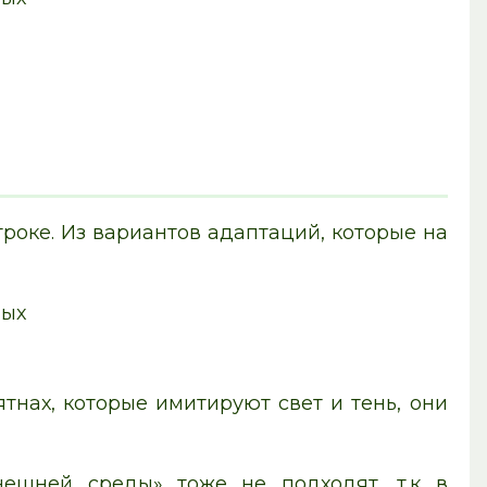
троке. Из вариантов адаптаций, которые на
ных
ятнах, которые имитируют свет и тень, они
ешней среды» тоже не подходят, т.к в