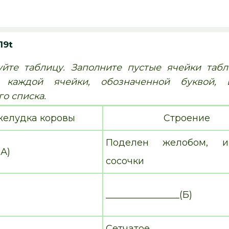
19t
йте таблицу. Заполните пустые ячейки таб
я каждой ячейки, обозначенной буквой,
о списка.
желудка коровы
Строение
Поделен желобом,
(А)
сосочки
________________(Б)
Сетчатое