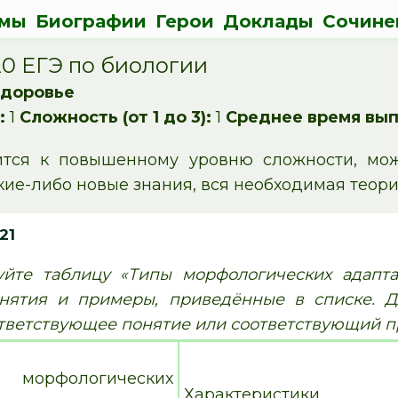
мы
Биографии
Герои
Доклады
Сочине
0 ЕГЭ по биологии
здоровье
:
1
Сложность (от 1 до 3):
1
Среднее время вып
ится к повышенному уровню сложности, мо
кие-либо новые знания, вся необходимая теор
21
йте таблицу «Типы морфологических адапта
нятия и примеры, приведённые в списке. Д
тветствующее понятие или соответствующий п
рфологических
Характеристики