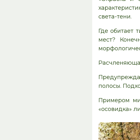
характеристи
света-тени.
Где обитает т
мест? Конеч
морфологичес
Расчленяющая 
Предупрежда
полосы. Подхо
Примером ми
«осовидка» ли