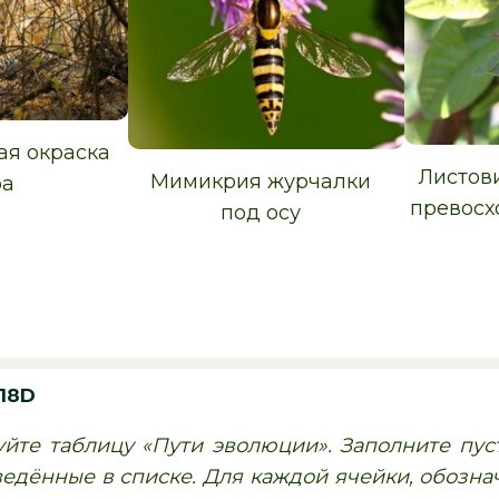
я окраска
Листов
Мимикрия журчалки
ра
превосх
под осу
18D
йте таблицу «Пути эволюции». Заполните пус
ведённые в списке. Для каждой ячейки, обозн