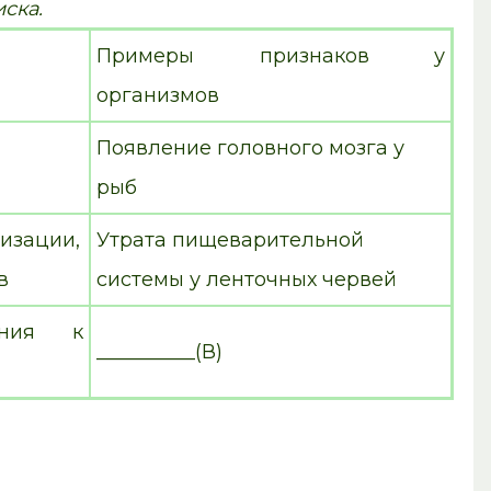
ска.
Примеры признаков у
организмов
Появление головного мозга у
рыб
изации,
Утрата пищеварительной
в
системы у ленточных червей
ения к
__________(В)