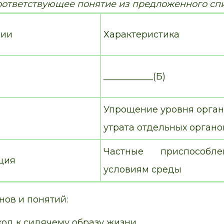
оответствующее понятие из предложенного спи
ции
Характеристика
___________(Б)
Упрощение уровня орган
утрата отдельных органо
Частные приспособл
ция
условиям среды
нов и понятий:
ход к сидячему образу жизни