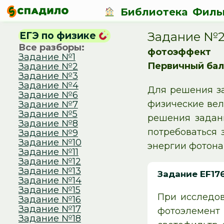
Библиотека
Филь
Задание №2
ЕГЭ по физике
Все разборы:
фотоэффект
Задание №1
Первичный бал
Задание №2
Задание №3
Задание №4
Для решения за
Задание №6
физические вел
Задание №7
Задание №5
решения задан
Задание №8
потребоваться 
Задание №9
Задание №10
энергии фотона
Задание №11
Задание №12
Задание №13
Задание EF17
Задание №14
Задание №15
При исследов
Задание №16
Задание №17
фотоэлемент
Задание №18