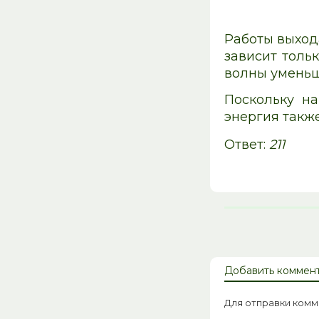
Работы выход
зависит толь
волны уменьш
Поскольку н
энергия такж
Ответ:
211
Добавить коммен
Для отправки ком