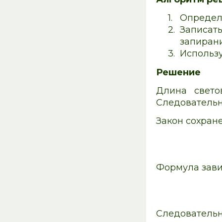
1.
Определи
2.
Записать
запирани
3.
Использу
Решение
Длина свето
Следовательн
Закон сохран
Формула зави
Следовательн