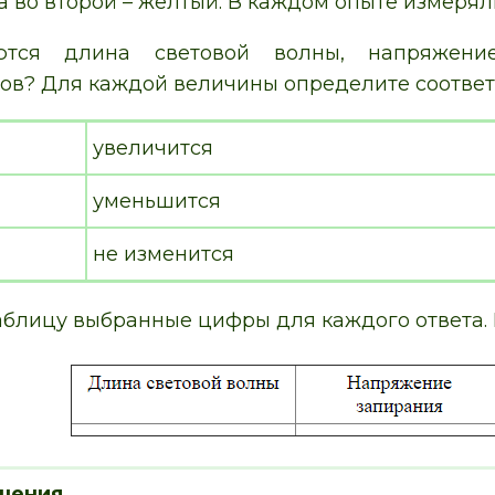
 а во второй – жёлтый. В каждом опыте измеря
ются длина световой волны, напряжени
ов? Для каждой величины определите соответ
увеличится
уменьшится
не изменится
аблицу выбранные цифры для каждого ответа. 
шения