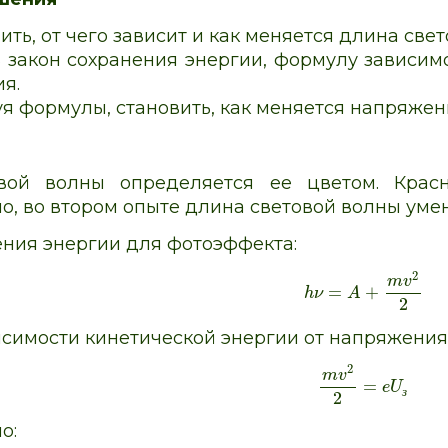
ть, от чего зависит и как меняется длина свет
 закон сохранения энергии, формулу зависим
я.
я формулы, становить, как меняется напряжен
вой волны определяется ее цветом. Крас
о, во втором опыте длина световой волны уме
ения энергии для фотоэффекта:
2
m
v
=
+
h
ν
A
2
симости кинетической энергии от напряжения
2
m
v
=
e
U
з
2
о: