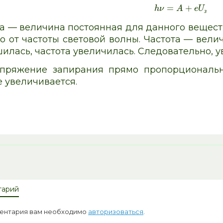
=
+
h
ν
A
e
U
з
а — величина постоянная для данного вещест
ко от частоты световой волны. Частота — вели
илась, частота увеличилась. Следовательно, 
апряжение запирания прямо пропорционально
е увеличивается.
тарий
ментария вам необходимо
авторизоваться
.