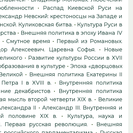
обленности
•
Распад Киевской Руси на
ександр Невский: крестоносцы на Западе и
ской. Куликовская битва.
•
Культура Руси в
арства
•
Внешняя политика в эпоху Ивана IV
•
Смутное время
•
Первый из Романовых.
ор Алексеевич. Царевна Софья.
•
Новые
еликого
•
Развитие культуры России в XVII
бразования в культуре
•
Эпоха «дворцовых
 Великой
•
Внешняя политика Екатерины II
етра I в XVIII в.
•
Внутренняя политика
ание декабристов
•
Внутренняя политика
я мысль второй четверти XIX в.
•
Великие
лександра II
•
Александр III. Внутренняя и
й половине XIX в.
•
Культура, наука и
I. Первая русская революция.
•
Внешняя
 российского парламентаризма
•
Русская