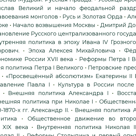
ислав Великий и начало феодальной раздр
авоевания монголов
•
Русь и Золотая Орда
•
Ал
оке
•
Начало возвышения Москвы
•
Дмитрий Дон
ановление Русского централизованного госуд
утренняя политика в эпоху Ивана IV Грозного
рович.
•
Эпоха Алексея Михайловича
•
Фёд
ономике России XVII века
•
Реформы Петра I В
 политика Петра I Великого
•
Петровские прео
•
«Просвещённый абсолютизм» Екатерины II
авление Павла I
•
Культура в России после П
•
Внешняя политика Александра I
•
Восст
нешняя политика при Николае I
•
Общественна
1870-х гг. Александр II.
•
Внешняя политика А
итика
•
Общественное движение во второ
 XIX века
•
Внутренняя политика Николая I
олая II
•
Реформы Столыпина и первый опыт