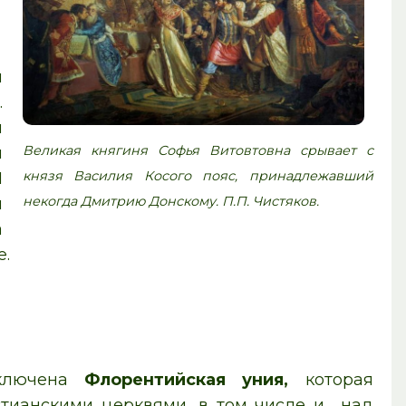
л
.
и
Великая княгиня Софья Витовтовна срывает с
я
князя Василия Косого пояс, принадлежавший
I
некогда Дмитрию Донскому. П.П. Чистяков.
л
а
е.
аключена
Флорентийская уния,
которая
стианскими церквями, в том числе и над