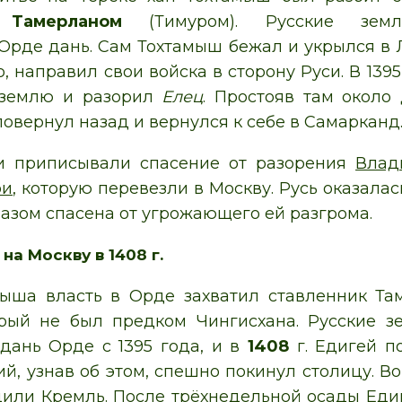
м
Тамерланом
(Тимуром). Русские земл
Орде дань. Сам Тохтамыш бежал и укрылся в Л
, направил свои войска в сторону Руси. В 1395
 землю и разорил
Елец
. Простояв там около 
овернул назад и вернулся к себе в Самарканд
и приписывали спасение от разорения
Влад
ри
, которую перевезли в Москву. Русь оказала
азом спасена от угрожающего ей разгрома.
на Москву в 1408 г.
мыша власть в Орде захватил ставленник Та
орый не был предком Чингисхана. Русские з
дань Орде с 1395 года, и в
1408
г. Едигей п
ий, узнав об этом, спешно покинул столицу. В
дили Кремль. После трёхнедельной осады Едиг