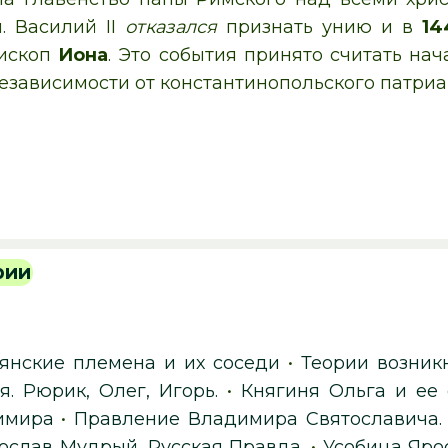
. Василий II
отказался
признать унию и в
14
пископ
Иона
. Это события принято считать нач
езависимости от константинопольского патриа
рии
янские племена и их соседи
•
Теории возник
я. Рюрик, Олег, Игорь.
•
Княгиня Ольга и ее
имира
•
Правление Владимира Святославича.
ослав Мудрый. Русская Правда.
•
Усобица Яро