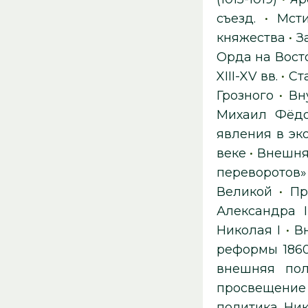
съезд.
•
Мст
княжества
•
З
Орда на Вост
XIII-XV вв.
•
Ст
Грозного
•
Вн
Михаил Фёдо
явления в эк
веке
•
Внешняя
переворотов»
Великой
•
Пр
Александра I
Николая I
•
В
реформы 1860-
внешняя пол
просвещение
политика Ник