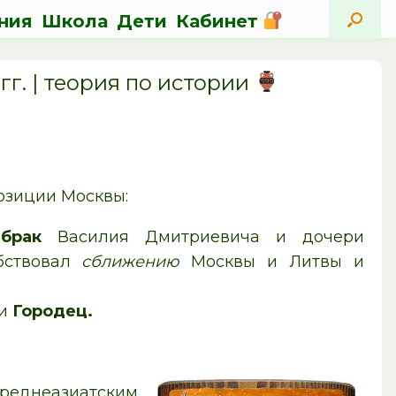
ния
Школа
Дети
Кабинет
гг. | теория по истории
озиции Москвы:
брак
Василия Дмитриевича и дочери
обствовал
сближению
Москвы и Литвы и
и
Городец.
реднеазиатским