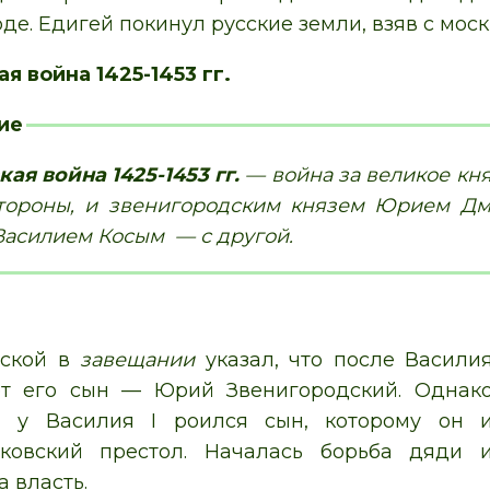
рде. Едигей покинул русские земли, взяв с моск
я война 1425-1453 гг.
ие
ая война 1425-1453 гг.
— война за великое кн
 стороны, и звенигородским князем Юрием Д
асилием Косым — с другой.
нской в
завещании
указал, что после Васили
ет его сын — Юрий Звенигородский. Однак
и у Василия I роился сын, которому он 
ковский престол. Началась борьба дяди 
 власть.