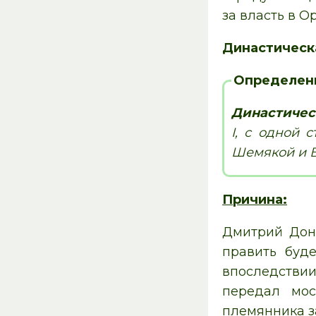
за власть в О
Династическа
Определен
Династическ
I, с одной
Шемякой и В
Причина:
Дмитрий До
править буд
впоследстви
передал мос
племянника за