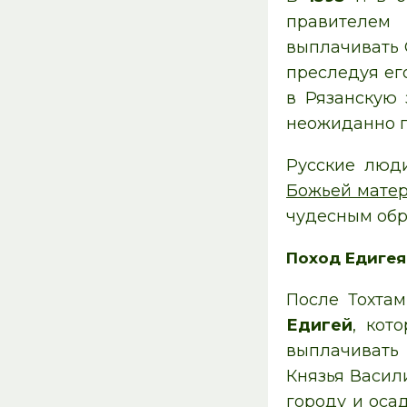
правителе
выплачивать 
преследуя его
в Рязанскую
неожиданно п
Русские люд
Божьей мате
чудесным обр
Поход Едигея 
После Тохта
Едигей
, кот
выплачивать 
Князья Васил
городу и оса