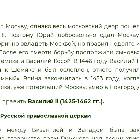
.
л Москву, однако весь московский двор пошё
II, поэтому Юрий добровольно сдал Москву
орично овладеть Москвой, но правил недолго 
 После его смерти борьбу продолжили сыновь
мяка и Василий Косой. В 1446 году Василий I
н к Шемяке и был ослеплён, отчего получи
мный». Война закончилась в 1453 году, когд
ка, уже потерявший Москву, умер в Новгород
л править
Василий II
(1425-1462 гг.).
Русской православной церкви
 между Византией и Западом была з
а главенство папы Римского над всеми хри