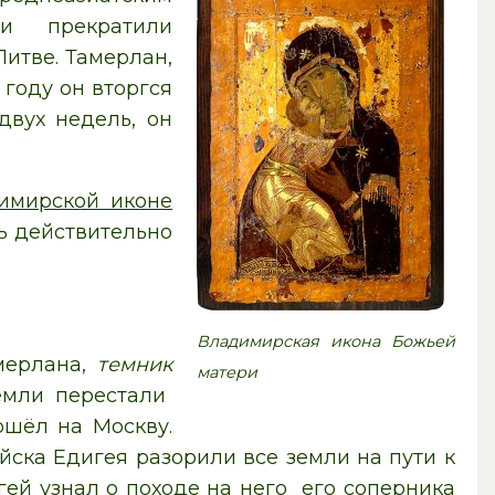
и прекратили
итве. Тамерлан,
 году он вторгся
двух недель, он
.
имирской иконе
сь действительно
Владимирская икона Божьей
мерлана,
темник
матери
емли перестали
ошёл на Москву.
ойска Едигея разорили все земли на пути к
ей узнал о походе на него его соперника