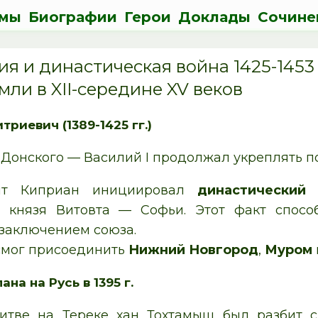
мы
Биографии
Герои
Доклады
Сочине
я и династическая война 1425-1453 
мли в XII-середине XV веков
триевич (1389-1425 гг.)
Донского — Василий I продолжал укреплять п
ит Киприан инициировал
династический 
о князя Витовта — Софьи. Этот факт спос
 заключением союза.
 смог присоединить
Нижний Новгород
,
Муром
на на Русь в 1395 г.
итве на Тереке хан Тохтамыш был разбит с