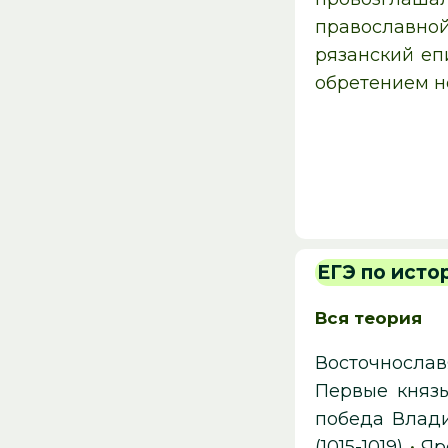
православной
рязанский е
обретением н
ЕГЭ по исто
Вся теория
Восточнослав
Первые князь
победа Влад
(1015-1019)
•
Яр