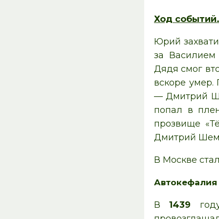
Ход событий
Юрий захвати
за Василием 
Дядя смог вт
вскоре умер.
— Дмитрий Ше
попал в пле
прозвище «Тё
Дмитрий Шемя
В Москве ста
Автокефалия 
В
1439
году
провозглашал