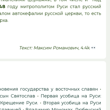
48
году митрополитом Руси стал русский
алом автокефалии русской церкви, то есть
рха.
Текст: Максим Романович
, 4.4k
новения государства у восточных славян
•
 сын Святослав
•
Первая усобица на Руси:
 Крещение Руси.
•
Вторая усобица на Руси
славичей
•
Владимир Мономах. Любечский