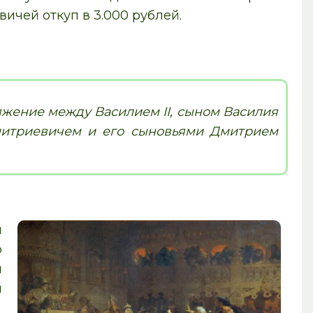
вичей откуп в 3.000 рублей.
яжение между Василием II, сыном Василия
митриевичем и его сыновьями Дмитрием
я
о
и
и