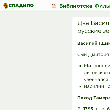
Библиотека
Филь
Два Васили
русские зе
Василий I Дми
Сын Дмитрия 
Митропол
литовског
увенчался
Василий I
Поход Тамерла
В
1395
г. в б