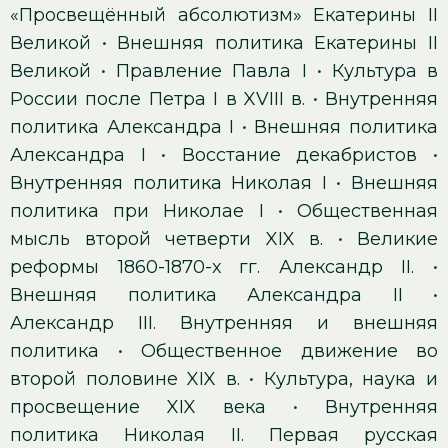
«Просвещённый абсолютизм» Екатерины II
Великой
•
Внешняя политика Екатерины II
Великой
•
Правление Павла I
•
Культура в
России после Петра I в XVIII в.
•
Внутренняя
политика Александра I
•
Внешняя политика
Александра I
•
Восстание декабристов
•
Внутренняя политика Николая I
•
Внешняя
политика при Николае I
•
Общественная
мысль второй четверти XIX в.
•
Великие
реформы 1860-1870-х гг. Александр II.
•
Внешняя политика Александра II
•
Александр III. Внутренняя и внешняя
политика
•
Общественное движение во
второй половине XIX в.
•
Культура, наука и
просвещение XIX века
•
Внутренняя
политика Николая II. Первая русская