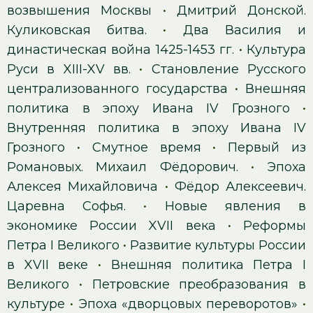
возвышения Москвы
•
Дмитрий Донской.
Куликовская битва.
•
Два Василия и
династическая война 1425-1453 гг.
•
Культура
Руси в XIII-XV вв.
•
Становление Русского
централизованного государства
•
Внешняя
политика в эпоху Ивана IV Грозного
•
Внутренняя политика в эпоху Ивана IV
Грозного
•
Смутное время
•
Первый из
Романовых. Михаил Фёдорович.
•
Эпоха
Алексея Михайловича
•
Фёдор Алексеевич.
Царевна Софья.
•
Новые явления в
экономике России XVII века
•
Реформы
Петра I Великого
•
Развитие культуры России
в XVII веке
•
Внешняя политика Петра I
Великого
•
Петровские преобразования в
культуре
•
Эпоха «дворцовых переворотов»
•