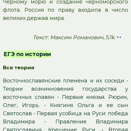
Чёрному морю и создание черноморского
флота. Россия по праву входила в число
великих держав мира.
Текст: Максим Романович
, 5.1k
ЕГЭ по истории
Вся теория
Восточнославянские племена и их соседи
•
Теории возникновения государства у
восточных славян
•
Первые князья. Рюрик,
Олег, Игорь.
•
Княгиня Ольга и ее сын
Святослав
•
Первая усобица на Руси: победа
Владимира
•
Правление Владимира
Святославича. Крещение Руси.
•
Вторая