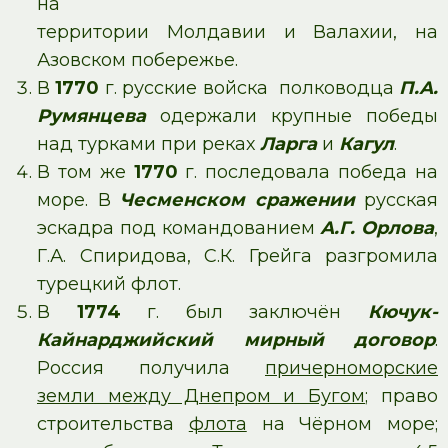
на
территории Молдавии и Валахии, на
Азовском побережье.
В
1770
г. русские войска полководца
П.А.
Румянцева
одержали крупные победы
над турками при реках
Ларга
и
Кагул
.
В том же
1770
г. последовала победа на
море. В
Чесменском сражении
русская
эскадра под командованием
А.Г. Орлова
,
Г.А. Спиридова, С.К. Грейга разгромила
турецкий флот.
В
1774
г. был заключён
Кючук-
Кайнарджийский
мирный договор
.
Россия получила
причерноморские
земли между Днепром и Бугом
; право
строительства
флота
на Чёрном море;