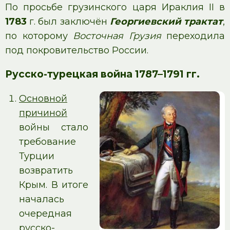
По просьбе грузинского царя Ираклия II в
1783
г. был заключён
Георгиевский трактат
,
по которому
Восточная Грузия
переходила
под покровительство России.
Русско-турецкая война 1787–1791 гг.
Основной
причиной
войны стало
требование
Турции
возвратить
Крым. В итоге
началась
очередная
русско-