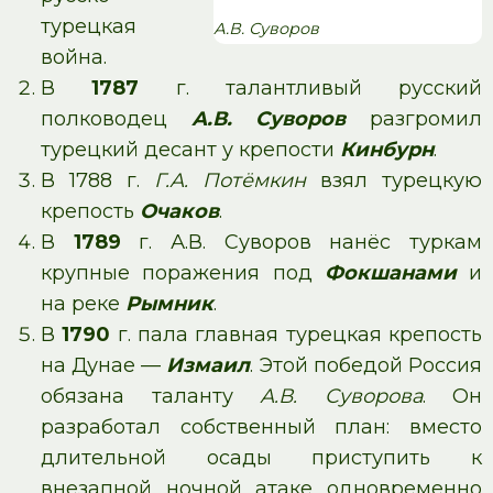
турецкая
А.В. Суворов
война.
В
1787
г. талантливый русский
полководец
А.В. Суворов
разгромил
турецкий десант у крепости
Кинбурн
.
В 1788 г.
Г.А. Потёмкин
взял турецкую
крепость
Очаков
.
В
1789
г. А.В. Суворов нанёс туркам
крупные поражения под
Фокшанами
и
на реке
Рымник
.
В
1790
г. пала главная турецкая крепость
на Дунае —
Измаил
. Этой победой Россия
обязана таланту
А.В. Суворова
. Он
разработал собственный план: вместо
длительной осады приступить к
внезапной ночной атаке одновременно