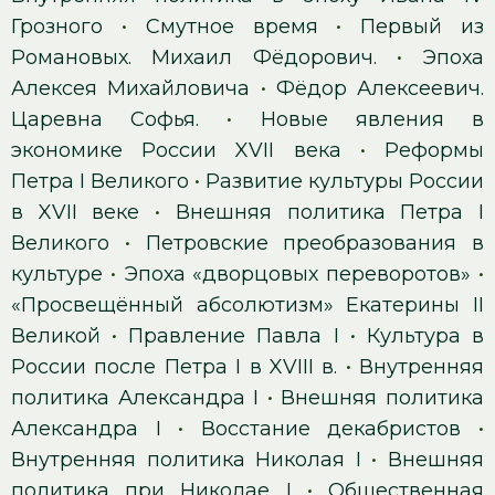
Грозного
•
Смутное время
•
Первый из
Романовых. Михаил Фёдорович.
•
Эпоха
Алексея Михайловича
•
Фёдор Алексеевич.
Царевна Софья.
•
Новые явления в
экономике России XVII века
•
Реформы
Петра I Великого
•
Развитие культуры России
в XVII веке
•
Внешняя политика Петра I
Великого
•
Петровские преобразования в
культуре
•
Эпоха «дворцовых переворотов»
•
«Просвещённый абсолютизм» Екатерины II
Великой
•
Правление Павла I
•
Культура в
России после Петра I в XVIII в.
•
Внутренняя
политика Александра I
•
Внешняя политика
Александра I
•
Восстание декабристов
•
Внутренняя политика Николая I
•
Внешняя
политика при Николае I
•
Общественная