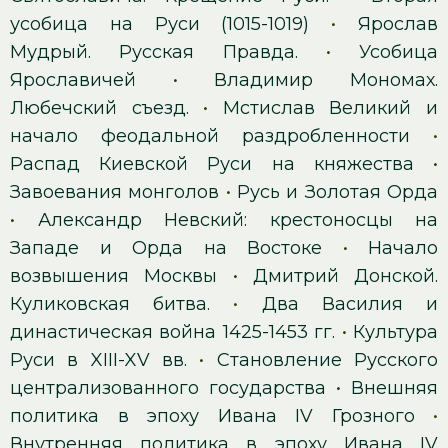
усобица на Руси (1015-1019)
•
Ярослав
Мудрый. Русская Правда.
•
Усобица
Ярославичей
•
Владимир Мономах.
Любечский съезд.
•
Мстислав Великий и
начало феодальной раздробленности
•
Распад Киевской Руси на княжества
•
Завоевания монголов
•
Русь и Золотая Орда
•
Александр Невский: крестоносцы на
Западе и Орда на Востоке
•
Начало
возвышения Москвы
•
Дмитрий Донской.
Куликовская битва.
•
Два Василия и
династическая война 1425-1453 гг.
•
Культура
Руси в XIII-XV вв.
•
Становление Русского
централизованного государства
•
Внешняя
политика в эпоху Ивана IV Грозного
•
Внутренняя политика в эпоху Ивана IV