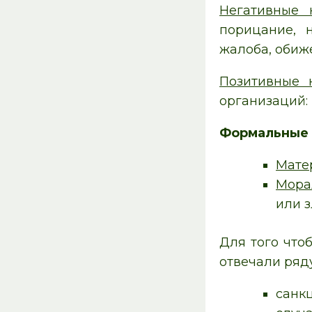
Негативные 
порицание, 
жалоба, обиж
Позитивные 
организаций:
Формальные 
Мате
Мора
или з
Для того что
отвечали ряд
санк