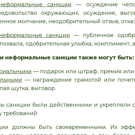
неформальные санкции
— осуждение челов
недовольство окружающих, осуждение, выгов
енное молчание, неодобрительный отзыв, отка
неформальные санкции
— публичное одобр
 похвала, одобрительная улыбка, комплимент, 
и неформальные санкции также могут быть:
риальными
— подарок или штраф, премия или
льными
— награждение грамотой или почет
лая шутка, выговор.
бы санкции были действенными и укрепляли 
у требований:
ции должны быть своевременными. Их эффе