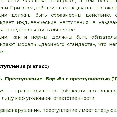
ае, если человека поощряют, а тем более 
ни. При этом действие и санкция на него оказ
ции должны быть соразмерны действию, о
ждает иждивенческие настроения, а наказа
ает недовольство в обществе;
ции, как и нормы, должны быть обязател
ждают мораль «двойного стандарта», что не
ме.
тупления (9 класс)
. Преступление. Борьба с преступностью (10
е
— правонарушение (общественно опасное
 лицу мер уголовной ответственности.
правонарушение, преступление имеет следую