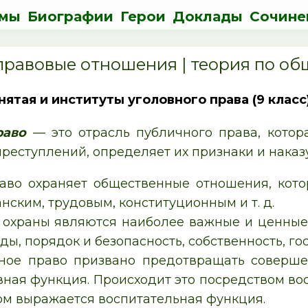
мы
Биографии
Герои
Доклады
Сочине
правовые отношения | теория по о
ятая и институты уголовного права (9 класс
раво
— это отрасль публичного права, котор
реступлений, определяет их признаки и наказ
аво охраняет общественные отношения, кот
нским, трудовым, конституционным и т. д.
о
охраны
являются наиболее важные и ценные 
ды, порядок и безопасность, собственность, го
вное право призвано предотвращать соверше
вная функция
. Происходит это посредством в
том выражается
воспитательная функция
.