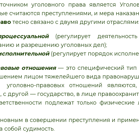
точником уголовного права является
Уголо
ые считаются преступлениями, и мера наказани
раво
тесно связано с двумя другими отраслями
-процессуальной
(регулирует деятельност
анию и разрешению уголовных дел);
исполнительной
(регулирует порядок исполне
авовые отношения
— это специфический тип 
ршением лицом тяжелейшего вида правонаруш
 уголовно-правовых отношений являются,
 с другой — государство, в лице правоохрани
ветственности подлежат только физические
новным в совершении преступления и примен
за собой
судимость
.