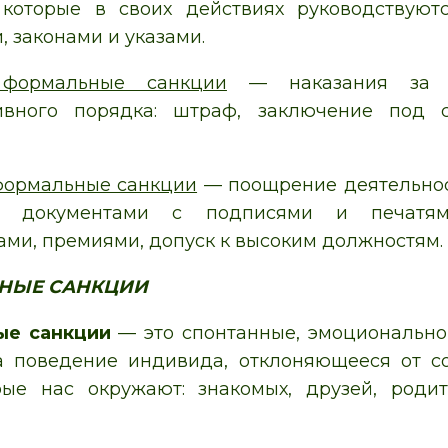
 которые в своих действиях руководствую
, законами и указами.
 формальные санкции
— наказания за п
ивного порядка: штраф, заключение под 
формальные санкции
— поощрение деятельнос
е документами с подписями и печатями
ами, премиями, допуск к высоким должностям.
НЫЕ САНКЦИИ
ые санкции
— это спонтанные, эмоционально
а поведение индивида, отклоняющееся от со
ые нас окружают: знакомых, друзей, родит