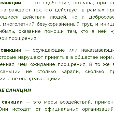
санкции
— это одобрение, похвала, призна
награждают тех, кто действует в рамках пр
ающиеся действия людей, но и добросов
, многолетний безукоризненный труд и иници
ибыль, оказание помощи тем, кто в ней н
вои поощрения.
санкции
— осуждающие или наказывающие
оторые нарушают принятые в обществе нормы
венная, чем ожидание поощрения. В то же в
 санкции не столько карали, сколько 
и, а не опаздывающими.
Е САНКЦИИ
 санкции
— это меры воздействий, примен
Они исходят от официальных организаци