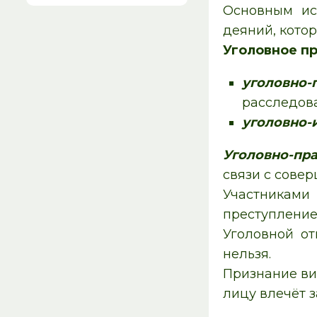
Основным ис
деяний, котор
Уголовное п
уголовно
расследов
уголовно-
Уголовно-пр
связи с сове
Участниками
преступление,
Уголовной от
нельзя.
Признание ви
лицу влечёт 