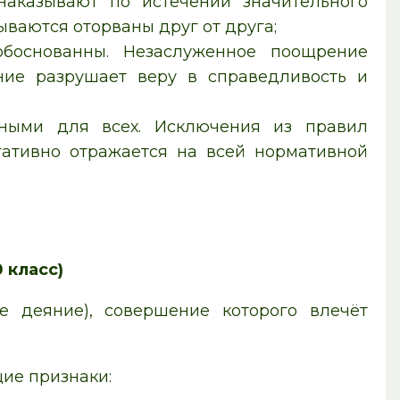
наказывают по истечении значительного
ываются оторваны друг от друга;
боснованны. Незаслуженное поощрение
ние разрушает веру в справедливость и
ьными для всех. Исключения из правил
гативно отражается на всей нормативной
 класс)
 деяние), совершение которого влечёт
щие
признаки
: