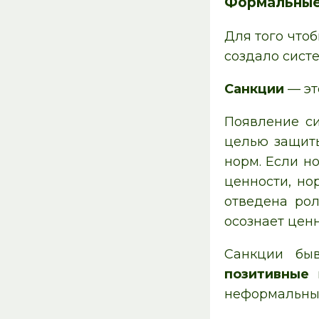
Формальные 
Для того что
создало сист
Санкции
— эт
Появление си
целью защиты
норм. Если н
ценности, но
отведена рол
осознает ценн
Санкции бы
позитивные
неформальны