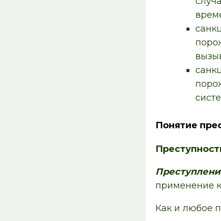
случ
време
санк
поро
вызыв
санк
поро
систе
Понятие прес
Преступность
Преступлени
применение к
Как и любое 