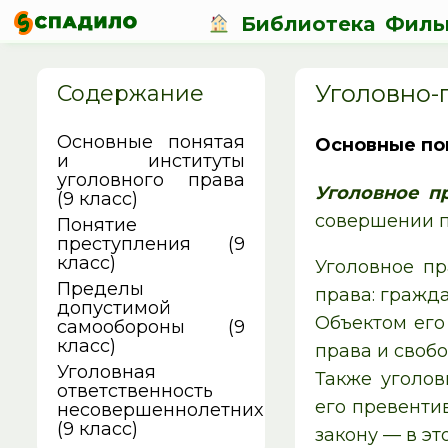
Библиотека
Филь
Уголовно-
Содержание
Основные понятая
Основные пон
и институты
уголовного права
Уголовное п
(9 класс)
совершении п
Понятие
преступления (9
класс)
Уголовное пр
Пределы
права: гражда
допустимой
Объектом ег
самообороны (9
класс)
права и свобо
Уголовная
Также уголо
ответственность
его
превенти
несовершеннолетних
(9 класс)
закону — в э