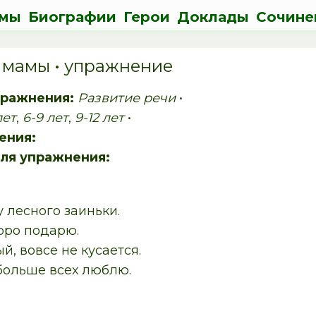
мы
Биографии
Герои
Доклады
Сочине
 мамы • упражнение
пражнения:
Развитие речи
•
лет
,
6-9 лет
,
9-12 лет
•
ения:
ля упражнения:
 лесного заиньки.
оро подарю.
, вовсе не кусается.
больше всех люблю.