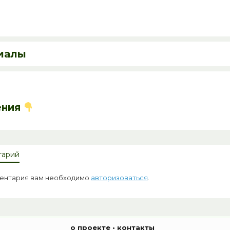
иалы
ения
тарий
ментария вам необходимо
авторизоваться
.
о проекте
•
контакты