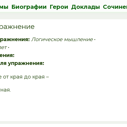
мы
Биографии
Герои
Доклады
Сочине
упражнение
пражнения:
Логическое мышление
•
лет
•
ения:
ля упражнения:
 от края до края –
ная.