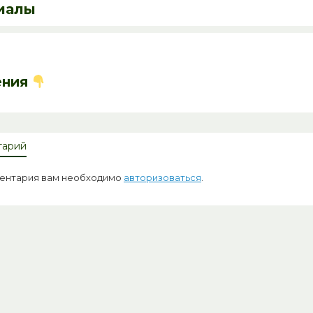
иалы
ения
тарий
ментария вам необходимо
авторизоваться
.