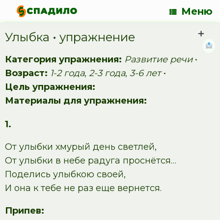
Меню
Улыбка • упражнение
Категория упражнения:
Развитие речи
•
Возраст:
1-2 года
,
2-3 года
,
3-6 лет
•
Цель упражнения:
Материалы для упражнения:
1.
От улыбки хмурый день светлей,
От улыбки в небе радуга проснётся…
Поделись улыбкою своей,
И она к тебе не раз еще вернется.
Припев: