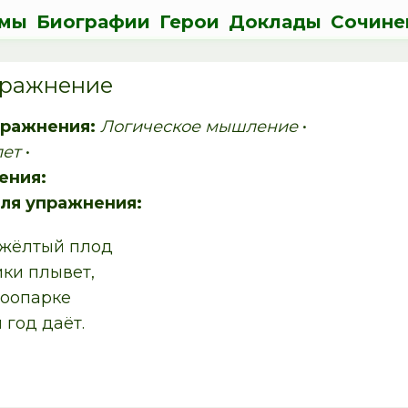
мы
Биографии
Герои
Доклады
Сочине
упражнение
пражнения:
Логическое мышление
•
лет
•
ения:
ля упражнения:
 жёлтый плод
ики плывет,
зоопарке
 год даёт.