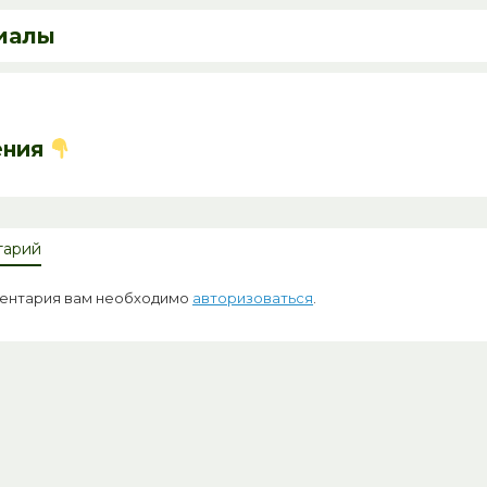
иалы
ения
тарий
ментария вам необходимо
авторизоваться
.