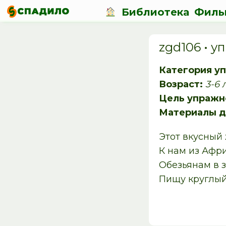
Библиотека
Филь
zgd106 • 
Категория у
Возраст:
3-6 
Цель упражн
Материалы д
Этот вкусный
К нам из Афр
Обезьянам в 
Пищу круглый