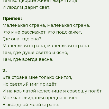
Там во дворце живёт жар-птица
И людям дарит свет.
Припев:
Маленькая страна, маленькая страна.
Кто мне расскажет, кто подскажет,
Где она, где она?
Маленькая страна, маленькая страна.
Там, где душе светло и ясно,
Там, где всегда весна.
2.
Эта страна мне только снится,
Но светлый миг придёт,
И на крылатой колеснице я совершу полёт.
Мне час свиданья предназначен
В звёздной моей стране.