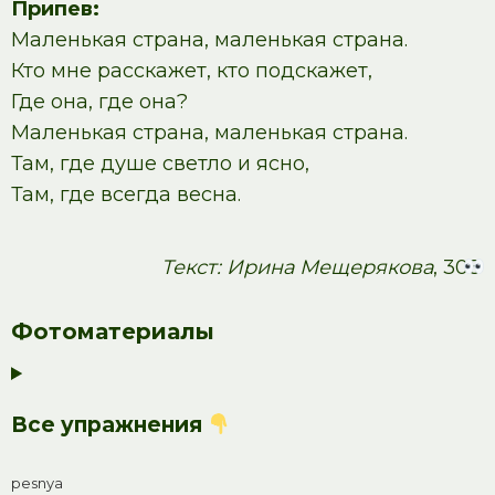
Припев:
Маленькая страна, маленькая страна.
Кто мне расскажет, кто подскажет,
Где она, где она?
Маленькая страна, маленькая страна.
Там, где душе светло и ясно,
Там, где всегда весна.
Текст: Ирина Мещерякова
, 308
Фотоматериалы
Все упражнения
pesnya