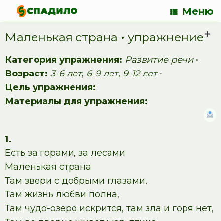
Меню
Маленькая страна • упражнение
Категория упражнения:
Развитие речи
•
Возраст:
3-6 лет
,
6-9 лет
,
9-12 лет
•
Цель упражнения:
Материалы для упражнения:
1.
Есть за горами, за лесами
Маленькая страна
Там звери с добрыми глазами,
Там жизнь любви полна,
Там чудо-озеро искрится, там зла и горя нет,