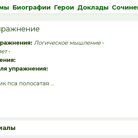
мы
Биографии
Герои
Доклады
Сочине
упражнение
пражнения:
Логическое мышление
•
лет
•
ения:
ля упражнения:
ик пса полосатая …
иалы