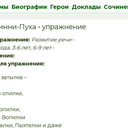
мы
Биографии
Герои
Доклады
Сочине
инни-Пуха • упражнение
пражнения:
Развитие речи
•
года
,
3-6 лет
,
6-9 лет
•
ения:
ля упражнения:
 затылке –
 опилки,
 опилки,
и Вопилки
чалки, Пыхтелки и даже