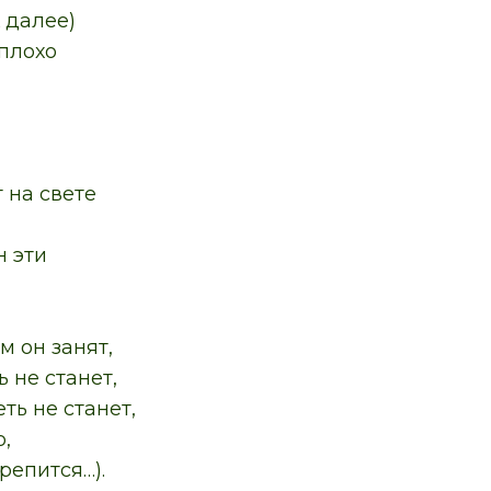
 далее)
плохо
 на свете
н эти
м он занят,
ь не станет,
еть не станет,
о,
репится…).