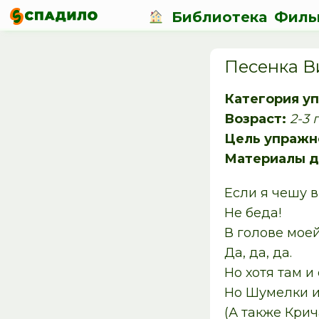
Библиотека
Филь
Песенка В
Категория у
Возраст:
2-3 
Цель упражн
Материалы д
Если я чешу в
Не беда!
В голове моей
Да, да, да.
Но хотя там и
Но Шумелки 
(А также Кри