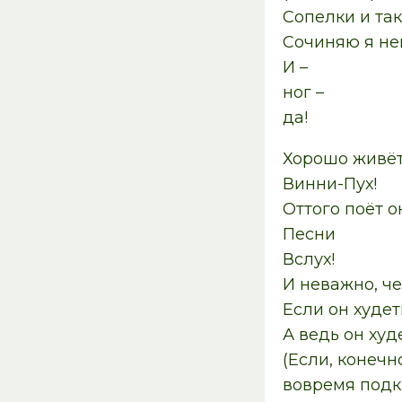
Сопелки и так
Сочиняю я не
И –
ног –
да!
Хорошо живёт
Винни-Пух!
Оттого поёт о
Песни
Вслух!
И неважно, че
Если он худет
А ведь он худ
(Если, конечн
вовремя подк