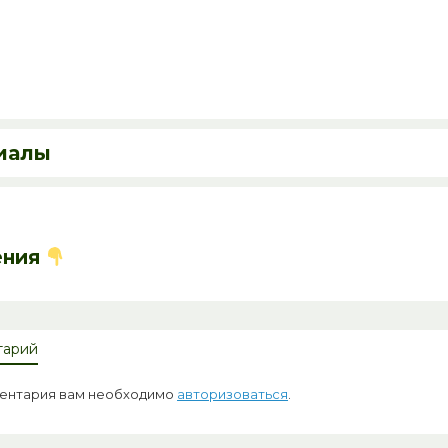
иалы
ения
тарий
ментария вам необходимо
авторизоваться
.