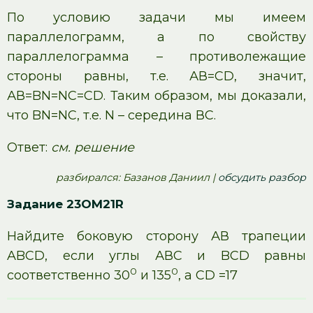
По условию задачи мы имеем
параллелограмм, а по свойству
параллелограмма – противолежащие
стороны равны, т.е. АВ=СD, значит,
АВ=BN=NC=CD. Таким образом, мы доказали,
что BN=NC, т.е. N – середина ВС.
Ответ:
см. решение
pазбирался: Базанов Даниил |
обсудить разбор
Задание 23OM21R
Найдите боковую сторону АВ трапеции
ABCD, если углы АВС и BCD равны
0
0
соответственно 30
и 135
, а СD =17