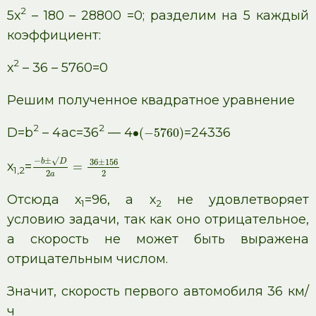
2
5х
– 180 – 28800 =0; разделим на 5 каждый
коэффициент:
2
х
– 36 – 5760=0
Решим полученное квадратное уравнение
2
2
D=b
– 4ac=36
— 4
=24336
∙
(
−
5760
)
−
±
√
b
D
36
±
156
х
=
=
1,2
2
2
a
Отсюда х
=96, а х
не удовлетворяет
1
2
условию задачи, так как оно отрицательное,
а скорость не может быть выражена
отрицательным числом.
Значит, скорость первого автомобиля 36 км/
ч