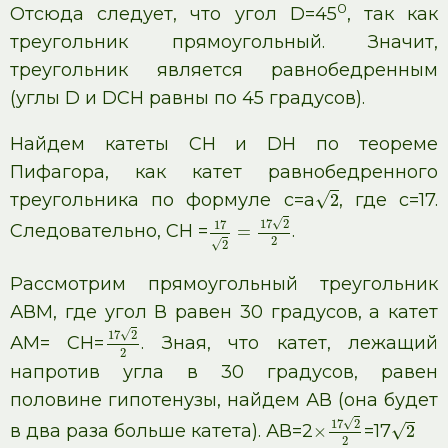
0
Отсюда следует, что угол D=45
, так как
треугольник прямоугольный. Значит,
треугольник является равнобедренным
(углы D и DCН равны по 45 градусов).
Найдем катеты CН и DН по теореме
Пифагора, как катет равнобедренного
треугольника по формуле с=а
, где с=17.
√
2
√
17
2
17
Следовательно, CН =
.
=
2
√
2
Рассмотрим прямоугольный треугольник
АВМ, где угол В равен 30 градусов, а катет
√
17
2
АМ= CН=
. Зная, что катет, лежащий
2
напротив угла в 30 градусов, равен
половине гипотенузы, найдем АВ (она будет
√
17
2
в два раза больше катета). АВ=2
=17
√
×
2
2