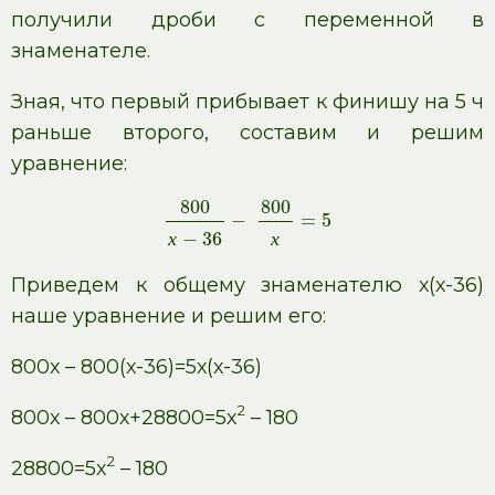
получили дроби с переменной в
знаменателе.
Зная, что первый прибывает к финишу на 5 ч
раньше второго, составим и решим
уравнение:
800
800
−
=
5
х
−
36
х
Приведем к общему знаменателю х(х-36)
наше уравнение и решим его:
800х – 800(х-36)=5х(х-36)
2
800х – 800х+28800=5х
– 180
2
28800=5х
– 180