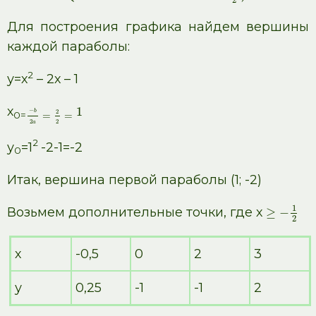
2
Для построения графика найдем вершины
каждой параболы:
2
у=х
– 2х – 1
х
1
−
2
b
0=
=
=
2
2
a
2
у
=1
-2-1=-2
0
Итак, вершина первой параболы (1; -2)
1
Возьмем дополнительные точки, где х
≥
−
2
х
-0,5
0
2
3
у
0,25
-1
-1
2