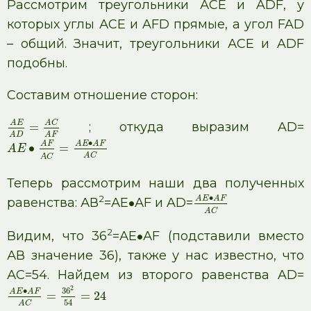
Рассмотрим треугольники АСЕ и ADF, у
которых углы АСЕ и AFD прямые, а угол FAD
– общий. Значит, треугольники АСЕ и ADF
подобны.
Составим отношение сторон:
A
C
A
E
; откуда выразим AD=
=
A
D
A
F
∙
A
F
A
E
A
F
∙
=
A
E
А
A
C
C
Теперь рассмотрим наши два полученных
2
∙
A
E
A
F
равенства: АВ
=АЕ
АF и AD=
∙
A
C
2
Видим, что 36
=АЕ
АF (подставили вместо
∙
АВ значение 36), также у нас известно, что
АС=54. Найдем из второго равенства AD=
2
∙
36
A
E
A
F
=
=
24
54
A
C