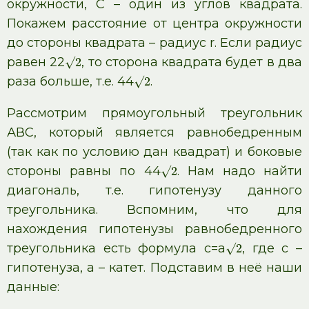
окружности, С – один из углов квадрата.
Покажем расстояние от центра окружности
до стороны квадрата – радиус r. Если радиус
равен 22
, то сторона квадрата будет в два
√
2
раза больше, т.е. 44
.
√
2
Рассмотрим прямоугольный треугольник
АВС, который является равнобедренным
(так как по условию дан квадрат) и боковые
стороны равны по 44
. Нам надо найти
√
2
диагональ, т.е. гипотенузу данного
треугольника. Вспомним, что для
нахождения гипотенузы равнобедренного
треугольника есть формула с=а
, где с –
√
2
гипотенуза, а – катет. Подставим в неё наши
данные: