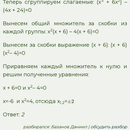
3
2
Теперь сгруппируем слагаемые: (х
+ 6х
) –
(4х + 24)=0
Вынесем общий множитель за скобки из
2
каждой группы: х
(х + 6) – 4(х + 6)=0
Вынесем за скобки выражение (х + 6): (х + 6)
2
(х
– 4)=0
Приравняем каждый множитель к нулю и
решим полученные уравнения:
2
х + 6=0 и х
– 4=0
2
х=-6 и х
=4, отсюда х
=
±
2
1,2
Ответ:
2
pазбирался: Базанов Даниил |
обсудить разбор