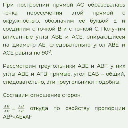
При построении прямой АО образовалась
точка пересечения этой прямой с
окружностью, обозначим её буквой Е и
соединим с точкой В и с точкой С. Получим
вписанные углы АВЕ и АСЕ, опирающиеся
на диаметр АЕ, следовательно угол АВЕ и
0
АСЕ равны по 90
.
Рассмотрим треугольники АВЕ и АВF: у них
углы АВЕ и АFВ прямые, угол ЕАВ – общий,
следовательно, эти треугольники подобны.
Составим отношение сторон:
A
E
A
B
откуда по свойству пропорции
=
A
B
A
F
2
АВ
=АЕ
АF
∙