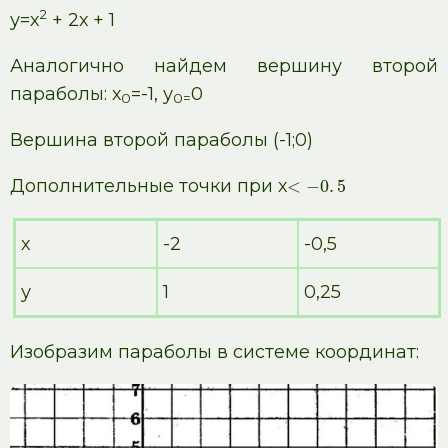
2
у=х
+ 2х + 1
Аналогично найдем вершину второй
параболы: х
=-1, у
0
0
0=
Вершина второй параболы (-1;0)
Дополнительные точки при х
<
−
0
.
5
х
-2
-0,5
у
1
0,25
Изобразим параболы в системе координат: