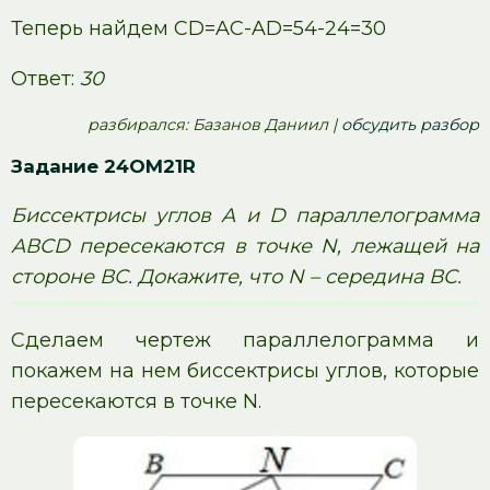
Теперь найдем CD=AC-AD=54-24=30
Ответ:
30
pазбирался: Базанов Даниил |
обсудить разбор
Задание 24OM21R
Биссектрисы углов А и D параллелограмма
АВСD пересекаются в точке N, лежащей на
стороне ВС. Докажите, что N – середина ВС.
Сделаем чертеж параллелограмма и
покажем на нем биссектрисы углов, которые
пересекаются в точке N.