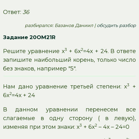
Ответ:
36
pазбирался: Базанов Даниил |
обсудить разбор
Задание 20OM21R
3
2
Решите уравнение х
+ 6х
=4х + 24. В ответе
запишите наибольший корень, только число
без знаков, например "5".
3
Нам дано уравнение третьей степени: х
+
2
6х
=4х + 24
В данном уравнении перенесем все
слагаемые в одну сторону ( в левую),
3
2
изменяя при этом знаки: х
+ 6х
– 4х – 24=0