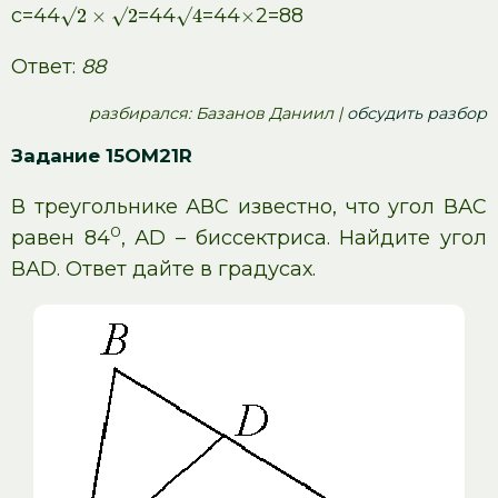
с=44
=44
=44
2=88
√
2
×
√
2
√
4
×
Ответ:
88
pазбирался: Базанов Даниил |
обсудить разбор
Задание 15OM21R
В треугольнике АВС известно, что угол ВАС
0
равен 84
, АD – биссектриса. Найдите угол
ВАD. Ответ дайте в градусах.