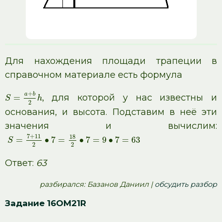
Для нахождения площади трапеции в
справочном материале есть формула
+
a
b
, для которой у нас известны и
=
S
h
2
основания, и высота. Подставим в неё эти
значения и вычислим:
7
+
11
18
=
∙
7
=
∙
7
=
9
∙
7
=
63
S
2
2
Ответ:
63
pазбирался: Базанов Даниил |
обсудить разбор
Задание 16OM21R