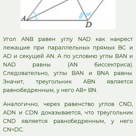
Угол ANB равен углу NАD как накрест
лежащие при параллельных прямых ВС и
АD и секущей AN. А по условию углы BАN и
NАD равны (AN биссектриса).
Следовательно, углы BАN и BNА равны.
Значит, треугольник ABN является
равнобедренным, у него АВ= BN.
Аналогично, через равенство углов CND,
ADN и CDN доказывается, что треугольник
CND является равнобедренным, у него
CN=DC.