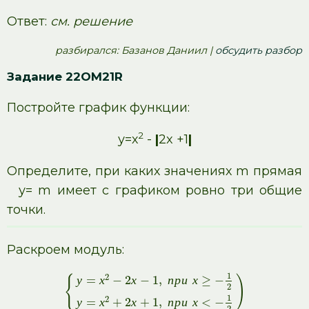
Ответ:
см. решение
pазбирался: Базанов Даниил |
обсудить разбор
Задание 22OM21R
Постройте график функции:
2
у=х
-
|
2x +1
|
Определите, при каких значениях m прямая
у= m имеет с графиком ровно три общие
точки.
Раскроем модуль:
1
2
{
)
у
=
х
−
2
х
−
1
,
п
р
и
х
≥
−
2
1
2
у
=
х
+
2
х
+
1
,
п
р
и
х
<
−