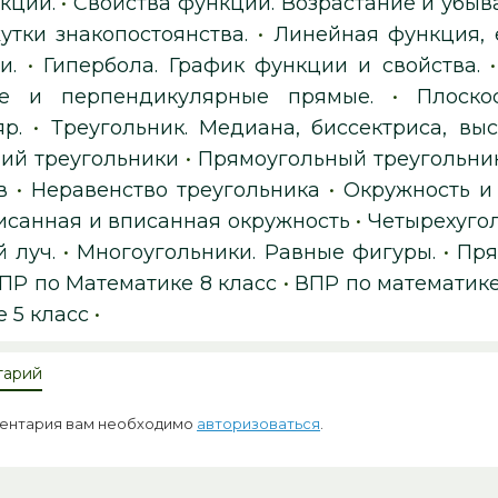
кции.
•
Свойства функции. Возрастание и убыв
утки знакопостоянства.
•
Линейная функция, 
и.
•
Гипербола. График функции и свойства.
е и перпендикулярные прямые.
•
Плоско
р.
•
Треугольник. Медиана, биссектриса, выс
ий треугольники
•
Прямоугольный треугольник
в
•
Неравенство треугольника
•
Окружность и
исанная и вписанная окружность
•
Четырехуго
 луч.
•
Многоугольники. Равные фигуры.
•
Пря
ПР по Математике 8 класс
•
ВПР по математике
 5 класс
•
тарий
ментария вам необходимо
авторизоваться
.