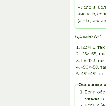
Число а бол
числа b, есл
(а – b ) явл
Пример №1.
123>118, так
–15>–65, так
118<123, так
–90<–50, та
451=451, та
Основные с
Если обе
число
, т
Если обе