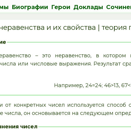
мы
Биографии
Герои
Доклады
Сочине
неравенства и их свойства | теория
ие
еравенство – это неравенство, в котором
числа или числовые выражения. Результат ср
Например, 24=24; 46>13, 67<2
и от конкретных чисел используется способ с
се числа, он основывается на следующем опре
внения чисел