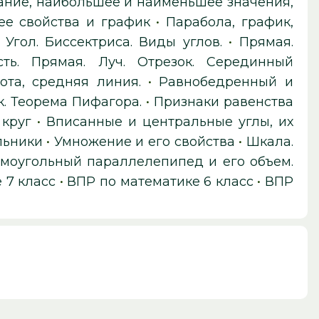
ание, наибольшее и наименьшее значения,
ее свойства и график
•
Парабола, график,
•
Угол. Биссектриса. Виды углов.
•
Прямая.
сть. Прямая. Луч. Отрезок. Серединный
ота, средняя линия.
•
Равнобедренный и
. Теорема Пифагора.
•
Признаки равенства
 круг
•
Вписанные и центральные углы, их
льники
•
Умножение и его свойства
•
Шкала.
моугольный параллелепипед и его объем.
 7 класс
•
ВПР по математике 6 класс
•
ВПР