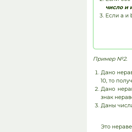
число
и 
Если a и 
Пример №2.
Дано нерав
10, то пол
Дано нерав
знак нерав
Даны числа 
Это нераве