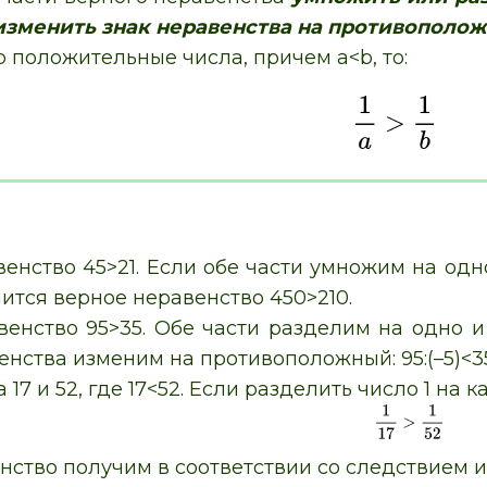
изменить знак неравенства на противополо
b положительные числа, причем a<b, то:
енство 45>21. Если обе части умножим на одн
учится верное неравенство 450>210.
енство 95>35. Обе части разделим на одно и 
енства изменим на противоположный: 95:(–5)<35:
17 и 52, где 17<52. Если разделить число 1 на к
нство получим в соответствии со следствием и