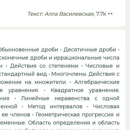
Текст: Алла Василевская
, 7.7k
Обыкновенные дроби
•
Десятичные дроби
•
сконечные дроби и иррациональные числа
и
•
Действия со степенями
•
Числовые и
 стандартный вид
•
Многочлены. Действия с
ложение на множители.
•
Алгебраические
е уравнения
•
Квадратное уравнение.
ния
•
Линейные неравенства с одной
менной
•
Метод интервалов
•
Числовая
 ее членов
•
Геометрическая прогрессия и
еменные. Область определения и область