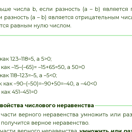
ьше числа b, если разность (а – b) являетс
и разность (а – b) является отрицательным чис
яется равным нулю числом.
 как 123–118=5, a 5>0;
 как –15–(–65)= –15+65=50, a 50>0
 как 118–123=–5, a –5<0;
к как –90–(–50)=–90+50=–40, а –40<0
к как 451–451=0
войства числового неравенства
 части верного неравенства умножить или ра
о получится верное неравенство.
 части верного неравенства
умножить или раз