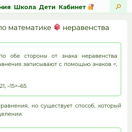
ния
Школа
Дети
Кабинет
 по математике
неравенства
 по обе стороны от знака неравенства
авнения записывают с помощью знаков =,
1, –15>–65.
равнения, но существует способ, который
делении.