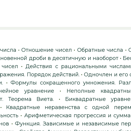
 числа
•
Отношение чисел
•
Обратные числа
•
новенной дроби в десятичную и наоборот
•
Бе
 чисел
•
Действия с рациональными числам
ражения. Порядок действий.
•
Одночлен и его
.
•
Формулы сокращенного умножения. Раз
нейное уравнение
•
Неполные квадратны
т. Теорема Виета.
•
Биквадратные уравне
•
Квадратные неравенства с одной пере
ьность
•
Арифметическая прогрессия и сумма
нов
•
Функция. Зависимые и независимые пер