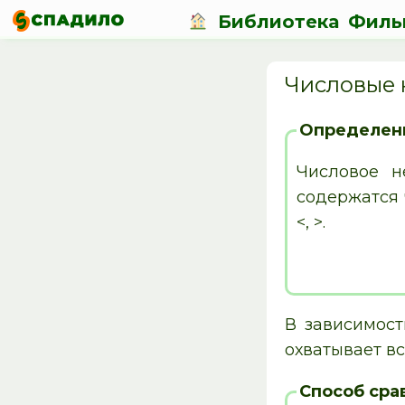
Библиотека
Филь
Числовые 
Определен
Числовое н
содержатся 
<, >.
В зависимост
охватывает в
Способ сра