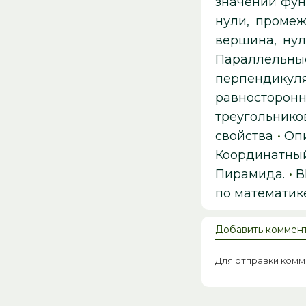
значений фун
нули, промеж
вершина, нул
Параллельны
перпендикуля
равносторонн
треугольнико
свойства
•
Оп
Координатный
Пирамида.
•
В
по математике
Добавить коммен
Для отправки ком