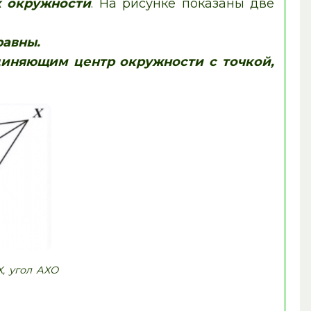
к окружности
. На рисунке показаны две
равны.
диняющим центр окружности с точкой,
Х, угол АХО