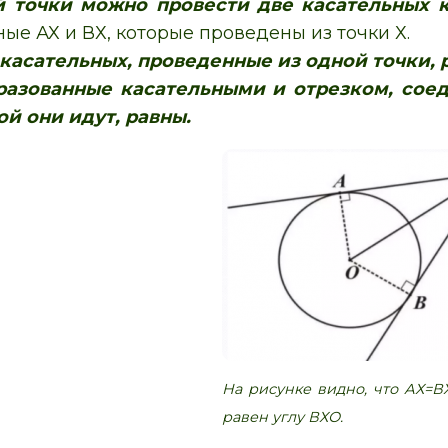
й точки можно провести две касательных 
ные АХ и ВХ, которые проведены из точки Х.
касательных, проведенные из одной точки, 
бразованные касательными и отрезком, сое
ой они идут, равны.
На рисунке видно, что АХ=В
равен углу ВХО.