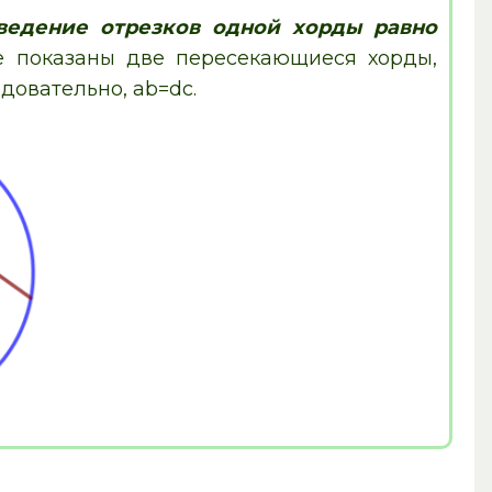
ведение отрезков одной хорды равно
е показаны две пересекающиеся хорды,
едовательно, ab=dс.