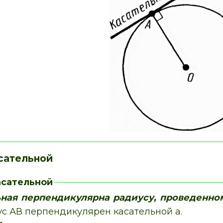
сательной
асательной
ьная перпендикулярна радиусу, проведенном
ус АВ перпендикулярен касательной а.