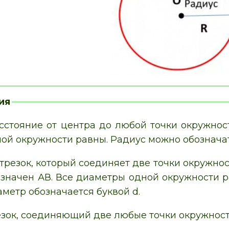
ия
сстояние от центра до любой точки окружност
ой окружности равны. Радиус можно обозначат
трезок, который соединяет две точки окружнос
значен АВ. Все диаметры одной окружности 
аметр обозначается буквой d.
езок, соединяющий две любые точки окружности