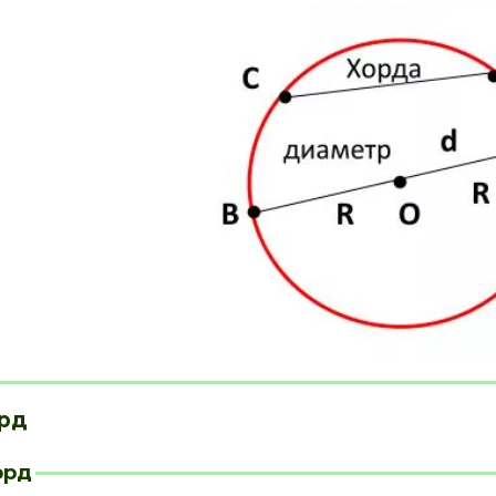
орд
орд