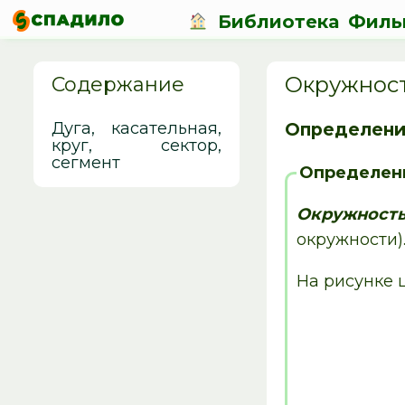
Библиотека
Филь
Окружност
Содержание
Дуга, касательная,
Определени
круг, сектор,
сегмент
Определен
Окружност
окружности)
На рисунке 