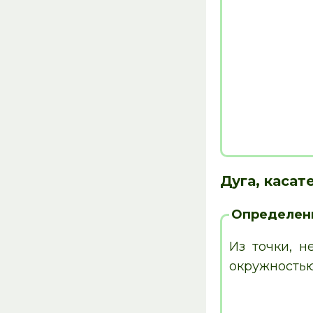
Дуга, касат
Определен
Из точки, 
окружностью