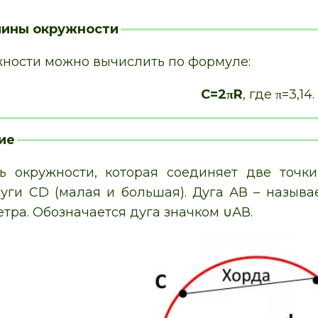
лины окружности
ности можно вычислить по формуле:
C=2πR
, где π=3,14.
ие
ь окружности, которая соединяет две точки
уги CD (малая и большая). Дуга АВ – называе
тра. Обозначается дуга значком ∪АВ.