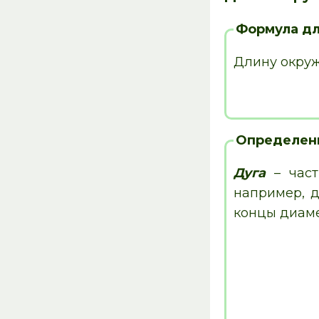
Формула д
Длину окруж
Определен
Дуга
– част
например, д
концы диаме