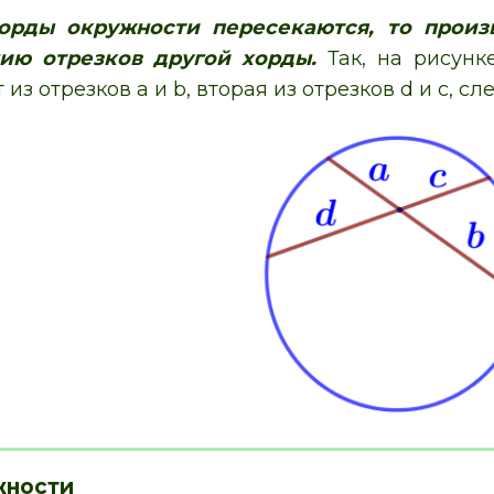
орды окружности пересекаются, то произ
ию отрезков другой хорды.
Так, на рисунк
 из отрезков a и b, вторая из отрезков d и с, сл
жности