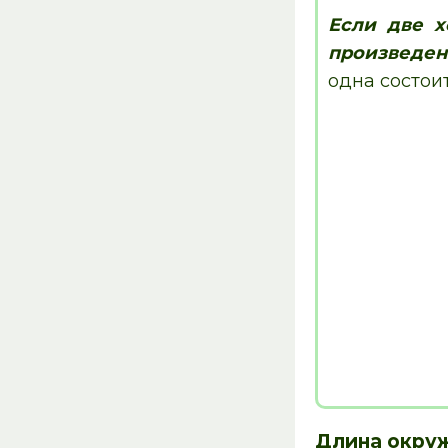
Если две х
произведен
одна состоит
Длина окру