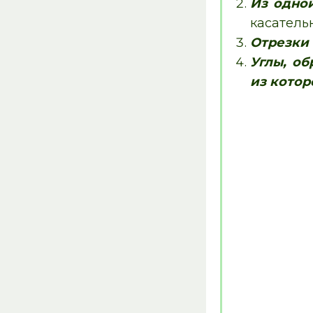
Из одно
касатель
Отрезки 
Углы, о
из котор