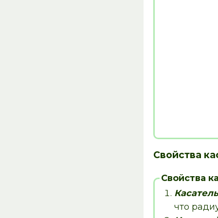
Свойства ка
Свойства к
К
асател
что ради