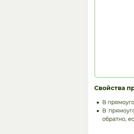
Свойства п
В прямоуго
В прямоуг
обратно, е