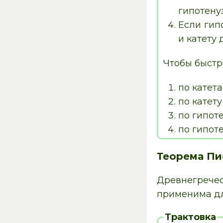
гипотену
Если гип
и катету
Чтобы быстр
по катета
по катет
по гипоте
по гипоте
Теорема Пи
Древнегречес
применима дл
Трактовка