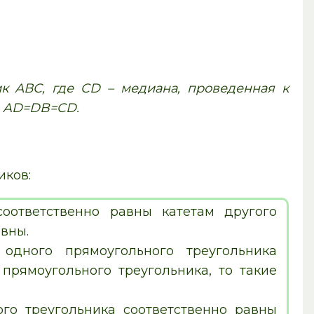
к АВС, где CD – медиана, проведенная к
ть AD=DB=CD.
иков:
соответственно равны катетам другого
авны.
дного прямоугольного треугольника
 прямоугольного треугольника, то такие
го треугольника соответственно равны