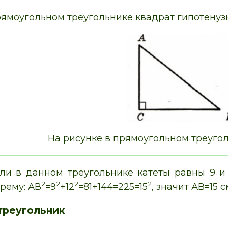
рямоугольном треугольнике квадрат гипотенузы
На рисунке в прямоугольном треуго
ли в данном треугольнике катеты равны 9 и 
2
2
2
2
рему: АВ
=9
+12
=81+144=225=15
, значит АВ=15 с
треугольник