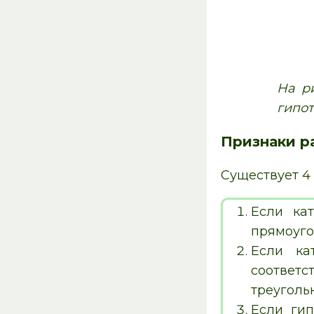
На р
гипот
Признаки р
Существует 4
Если кат
прямоуго
Если ка
соответс
треуголь
Если гип