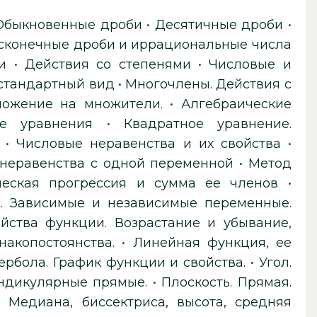
Обыкновенные дроби
•
Десятичные дроби
•
сконечные дроби и иррациональные числа
и
•
Действия со степенями
•
Числовые и
 стандартный вид
•
Многочлены. Действия с
ложение на множители.
•
Алгебраические
е уравнения
•
Квадратное уравнение.
•
Числовые неравенства и их свойства
•
неравенства с одной переменной
•
Метод
еская прогрессия и сумма ее членов
•
. Зависимые и независимые переменные.
йства функции. Возрастание и убывание,
акопостоянства.
•
Линейная функция, ее
ербола. График функции и свойства.
•
Угол.
ндикулярные прямые.
•
Плоскость. Прямая.
. Медиана, биссектриса, высота, средняя