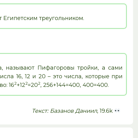
ют Египетским треугольником.
а, называют Пифагоровы тройки, а сами
ла 16, 12 и 20 – это числа, которые при
2
2
2
о: 16
+12
=20
, 256+144=400, 400=400.
Текст: Базанов Даниил
, 19.6k