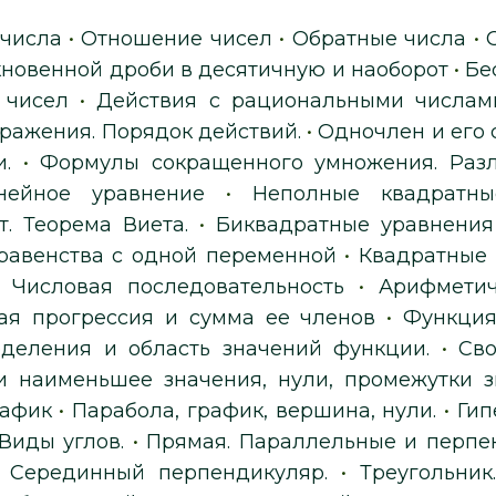
 числа
•
Отношение чисел
•
Обратные числа
•
новенной дроби в десятичную и наоборот
•
Бе
 чисел
•
Действия с рациональными числам
ражения. Порядок действий.
•
Одночлен и его
.
•
Формулы сокращенного умножения. Раз
нейное уравнение
•
Неполные квадратны
. Теорема Виета.
•
Биквадратные уравнения
равенства с одной переменной
•
Квадратные 
•
Числовая последовательность
•
Арифметич
ая прогрессия и сумма ее членов
•
Функция
еделения и область значений функции.
•
Сво
 наименьшее значения, нули, промежутки зн
рафик
•
Парабола, график, вершина, нули.
•
Гип
Виды углов.
•
Прямая. Параллельные и перпе
. Серединный перпендикуляр.
•
Треугольник