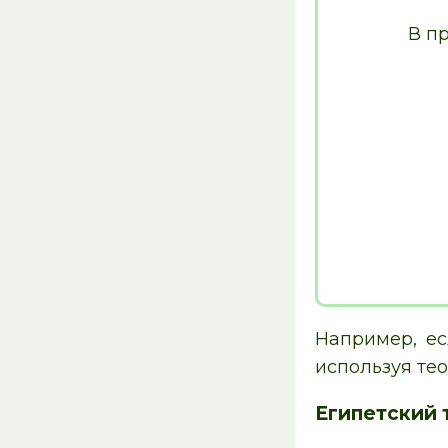
В п
Например, ес
используя тео
Египетский 