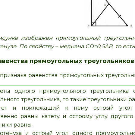
исунке изображен прямоугольный треугольни
енузе. По свойству – медиана CD=0,5АВ, то ес
авенства прямоугольных треугольников
 признака равенства прямоугольных треугольн
еты одного прямоугольного треугольника 
льного треугольника, то такие треугольники р
тет и прилежащий к нему острый угол о
твенно равны катету и острому углу другого
ники равны.
отенуза и острый угол одного прямоугольно