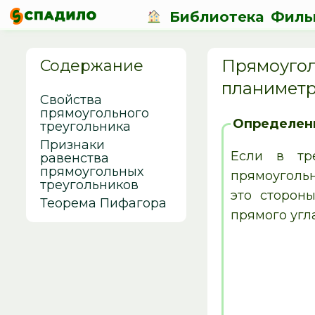
Библиотека
Филь
Прямоугол
Содержание
планимет
Свойства
прямоугольного
Определен
треугольника
Признаки
Если в тре
равенства
прямоугольных
прямоугольн
треугольников
это стороны
Теорема Пифагора
прямого угла