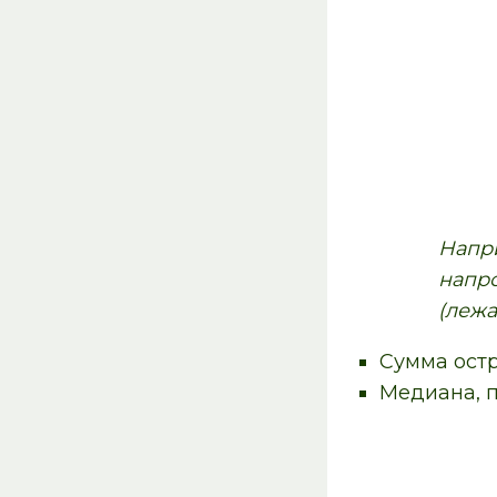
Напри
напро
(лежа
Сумма остр
Медиана, п