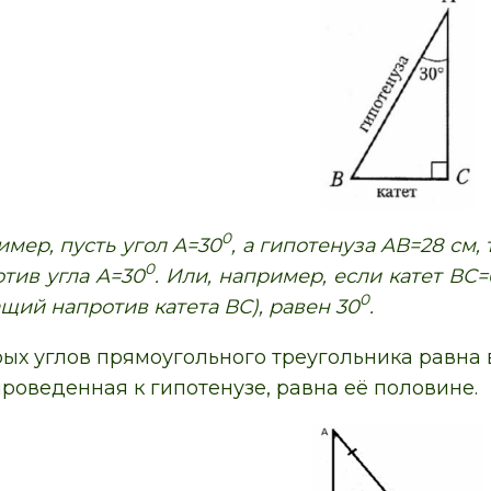
0
мер, пусть угол А=30
, а гипотенуза АВ=28 см, 
0
тив угла А=30
. Или, например, если катет ВС=6
0
щий напротив катета ВС), равен 30
.
ых углов прямоугольного треугольника равна в
роведенная к гипотенузе, равна её половине.