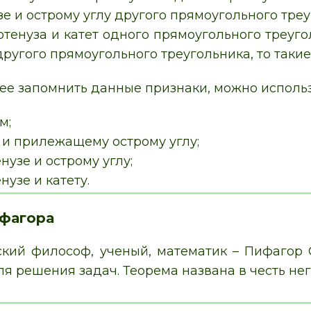
зе и острому углу другого прямоугольного треу
отенуза и катет одного прямоугольного треуг
 другого прямоугольного треугольника, то таки
ее запомнить данные признаки, можно использо
м;
у и прилежащему острому углу;
нузе и острому углу;
нузе и катету.
фагора
кий философ, ученый, математик – Пифагор 
я решения задач. Теорема названа в честь нег