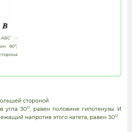
 АВС –
ен 90º,
 сторона
большей стороной.
0
в угла 30
, равен половине гипотенузы. И
0
 лежащий напротив этого катета, равен 30
.