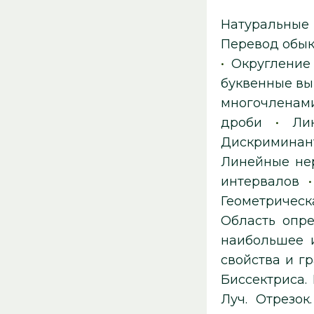
Натуральные
Перевод обык
•
Округление
буквенные вы
многочленами
дроби
•
Ли
Дискриминант
Линейные не
интервалов
Геометрическ
Область опр
наибольшее и
свойства и г
Биссектриса. 
Луч. Отрезок