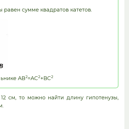
 равен сумме квадратов катетов.
2
2
2
льнике АВ
=АС
+ВС
12 см, то можно найти длину гипотенузы,
м.