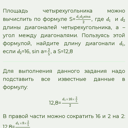
Площадь четырехугольника можно
d
d
s
i
n
a
1
2
вычислить по формуле S=
, где
и
d
d
1
2
2
длины диагоналей четырехугольника, а –
угол между диагоналями. Пользуясь этой
формулой, найдите длину диагонали
,
d
1
2
если
=16, sin a=
, a S=12,8
d
2
5
Для выполнения данного задания надо
подставить все известные данные в
формулу:
2
×
16
×
d
1
5
12,8=
2
В правой части можно сократить 16 и 2 на 2:
2
×
8
×
d
1
5
12,8=