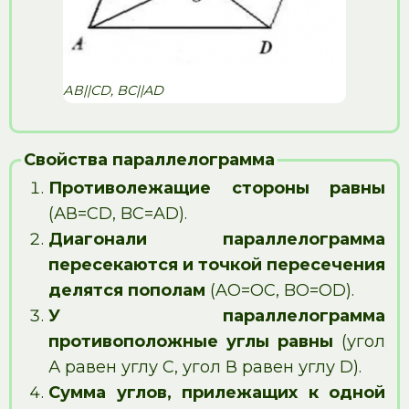
АВ||CD, BC||AD
Свойства параллелограмма
Противолежащие стороны равны
(АВ=CD, BC=AD).
Диагонали параллелограмма
пересекаются и точкой пересечения
делятся пополам
(AO=OC, BO=OD).
У параллелограмма
противоположные углы равны
(угол
А равен углу С, угол В равен углу D).
Сумма углов, прилежащих к одной