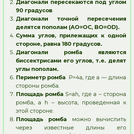
Диагонали пересекаются под углом
90 градусов
.
Диагонали точной пересечения
делятся пополам (AO=OC, BO=OD).
Сумма углов, прилежащих к одной
стороне, равна 180 градусов.
Диагонали ромба являются
биссектрисами его углов, т.е. делят
углы пополам.
Периметр ромба
Р=4а, где а — длина
стороны ромба.
Площадь ромба
S=ah, где а – сторона
ромба, а h – высота, проведенная к
этой стороне.
Площадь ромба
можно вычислить
через известные длины его