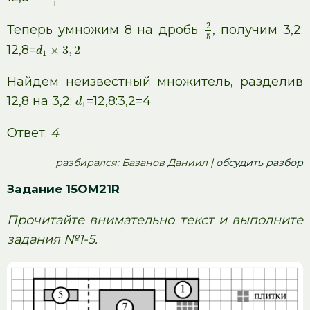
1
2
Теперь умножим 8 на дробь
, получим 3,2:
5
12,8=
×
3
,
2
d
1
Найдем неизвестный множитель, разделив
12,8 на 3,2:
=12,8:3,2=4
d
1
Ответ:
4
pазбирался: Базанов Даниил |
обсудить разбор
Задание 15OM21R
Прочитайте внимательно текст и выполните
задания №1-5.