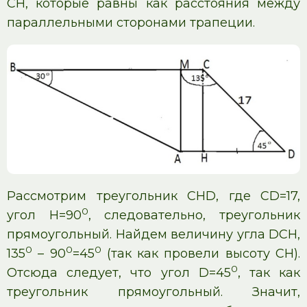
СН, которые равны как расстояния между
параллельными сторонами трапеции.
Рассмотрим треугольник CНD, где CD=17,
0
угол Н=90
, следовательно, треугольник
прямоугольный. Найдем величину угла DCН,
0
0
0
135
– 90
=45
(так как провели высоту CН).
0
Отсюда следует, что угол D=45
, так как
треугольник прямоугольный. Значит,