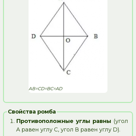
АВ=CD=BC=AD
Свойства ромба
Противоположные углы равны
(угол
А равен углу С, угол В равен углу D).