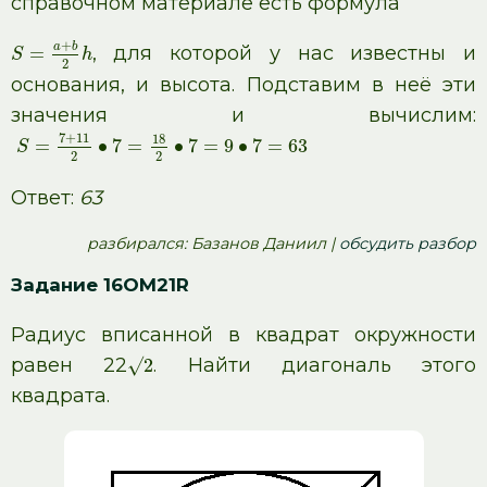
справочном материале есть формула
+
a
b
, для которой у нас известны и
=
S
h
2
основания, и высота. Подставим в неё эти
значения и вычислим:
7
+
11
18
=
∙
7
=
∙
7
=
9
∙
7
=
63
S
2
2
Ответ:
63
pазбирался: Базанов Даниил |
обсудить разбор
Задание 16OM21R
Радиус вписанной в квадрат окружности
равен 22
. Найти диагональ этого
√
2
квадрата.