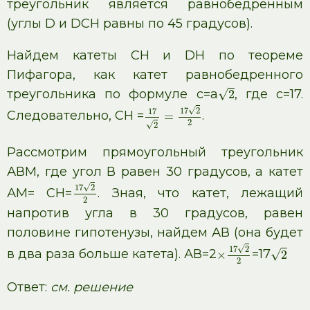
треугольник является равнобедренным
(углы D и DCН равны по 45 градусов).
Найдем катеты CН и DН по теореме
Пифагора, как катет равнобедренного
треугольника по формуле с=а
, где с=17.
√
2
√
17
2
17
Следовательно, CН =
.
=
2
√
2
Рассмотрим прямоугольный треугольник
АВМ, где угол В равен 30 градусов, а катет
√
17
2
АМ= CН=
. Зная, что катет, лежащий
2
напротив угла в 30 градусов, равен
половине гипотенузы, найдем АВ (она будет
√
17
2
в два раза больше катета). АВ=2
=17
√
×
2
2
Ответ:
см. решение