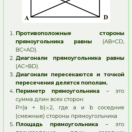
Противоположные стороны
прямоугольника равны
(АВ=CD,
ВС=АD).
Диагонали прямоугольника равны
(АС=ВD).
Диагонали пересекаются и точкой
пересечения делятся пополам.
Периметр прямоугольника
– это
сумма длин всех сторон:
Р=(а + b)
2, где а и b соседние
×
(смежные) стороны прямоугольника
Площадь прямоугольника
– это