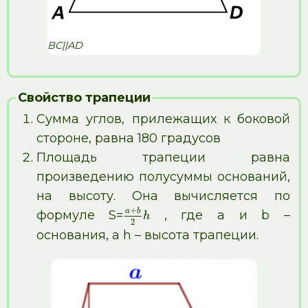
BC||AD
Свойство трапеции
Сумма углов, прилежащих к боковой
стороне, равна 180 градусов
Площадь трапеции равна
произведению полусуммы оснований,
на высоту. Она вычисляется по
+
a
b
формуле S=
, где a и b –
h
2
основания, а h – высота трапеции.