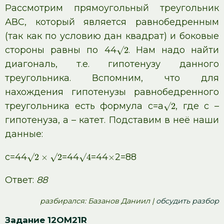
Рассмотрим прямоугольный треугольник
АВС, который является равнобедренным
(так как по условию дан квадрат) и боковые
стороны равны по 44
. Нам надо найти
√
2
диагональ, т.е. гипотенузу данного
треугольника. Вспомним, что для
нахождения гипотенузы равнобедренного
треугольника есть формула с=а
, где с –
√
2
гипотенуза, а – катет. Подставим в неё наши
данные:
с=44
=44
=44
2=88
√
2
×
√
2
√
4
×
Ответ:
88
pазбирался: Базанов Даниил |
обсудить разбор
Задание 12OM21R