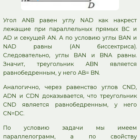
Угол ANB равен углу NАD как накрест
лежащие при параллельных прямых ВС и
АD и секущей AN. А по условию углы BАN и
NАD равны (AN биссектриса).
Следовательно, углы BАN и BNА равны.
Значит, треугольник ABN является
равнобедренным, у него АВ= BN.
Аналогично, через равенство углов CND,
ADN и CDN доказывается, что треугольник
CND является равнобедренным, у него
CN=DC.
По условию задачи мы имеем
параллелограмм, а по свойству