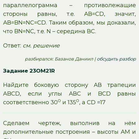
параллелограмма – противолежащие
стороны равны, т.е. АВ=СD, значит,
АВ=BN=NC=CD. Таким образом, мы доказали,
что BN=NC, т.е. N – середина ВС.
Ответ:
см. решение
pазбирался: Базанов Даниил |
обсудить разбор
Задание 23OM21R
Найдите боковую сторону АВ трапеции
ABCD, если углы АВС и BCD равны
0
0
соответственно 30
и 135
, а СD =17
Сделаем чертеж, выполнив на нём
дополнительные построения – высоты АМ и