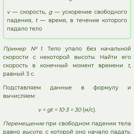
v
— скорость,
g
— ускорение свободного
падения,
t
— время, в течение которого
падало тело
Пример №1
. Тело упало без начальной
скорости с некоторой высоты. Найти его
скорость в конечный момент времени
t
,
равный 3 с.
Подставляем данные в формулу и
вычисляем:
v = gt = 10∙3 = 30
(м/с).
Перемещение
при свободном падении тела
равно
высоте
, с которой оно начало падать.