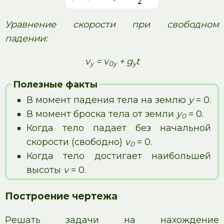
Уравнение скорости при свободном
падении:
v
= v
+ g
t
y
0y
y
Полезные факты
В момент падения тела на землю
y
= 0.
В момент броска тела от земли
y
= 0.
0
Когда тело падает без начальной
скорости (свободно)
v
= 0.
0
Когда тело достигает наибольшей
высоты
v
= 0.
Построение чертежа
Решать задачи на нахождение