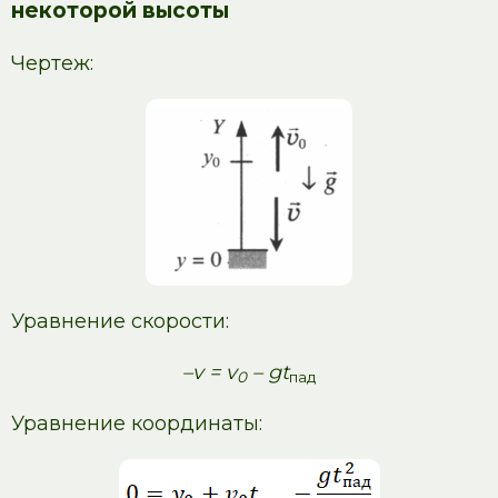
некоторой высоты
Чертеж:
Уравнение скорости:
–v = v
– gt
0
пад
Уравнение координаты: