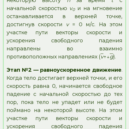
некоторую высоту
h
за время
t
с
начальной скоростью
v
и на мгновение
0
останавливается в верхней точке,
достигнув скорости
v
= 0 м/с. На этом
участке пути векторы скорости и
ускорения свободного падения
направлены во взаимно
противоположных направлениях (
v
↑↓
g
).
Этап №2 — равноускоренное движение
.
Когда тело достигает верхней точки, и его
скорость равна 0, начинается свободное
падение с начальной скоростью до тех
пор, пока тело не упадет или не будет
поймано на некоторой высоте. На этом
участке пути векторы скорости и
ускорения свободного падения