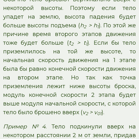
некоторой высоты. Поэтому если тело
упадет на землю, высота падения будет
больше высоты подъема (
h
> h
). По этой же
2
1
причине время второго этапов движения
тоже будет больше (
t
> t
). Если бы тело
2
1
приземлилось на той же высоте, то
начальная скорость движения на 1 этапе
была бы равно конечной скорости движения
на втором этапе. Но так как точка
приземления лежит ниже высоты броска,
модуль конечной скорости 2 этапа будет
выше модуля начальной скорости, с которой
тело было брошено вверх (
v
> v
).
2
01
Пример №4
. Тело подкинули вверх на
некотором расстоянии 2 м от земли, придав