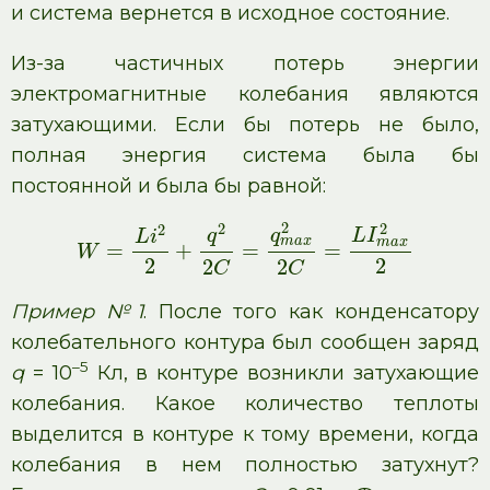
и система вернется в исходное состояние.
Из-за частичных потерь энергии
электромагнитные колебания являются
затухающими. Если бы потерь не было,
полная энергия система была бы
постоянной и была бы равной:
2
2
2
2
q
q
L
I
L
i
m
a
x
m
a
x
=
+
=
=
W
2
2
2
2
C
C
Пример №1
. После того как конденсатору
колебательного контура был сообщен заряд
–5
q
= 10
Кл, в контуре возникли затухающие
колебания. Какое количество теплоты
выделится в контуре к тому времени, когда
колебания в нем полностью затухнут?