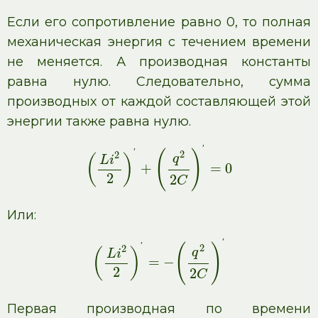
Если его сопротивление равно 0, то полная
механическая энергия с течением времени
не меняется. А производная константы
равна нулю. Следовательно, сумма
производных от каждой составляющей этой
энергии также равна нулю.
′
′
(
)
2
2
q
(
)
L
i
+
=
0
2
2
C
Или:
′
′
(
)
2
2
q
(
)
L
i
=
−
2
2
C
Первая производная по времени