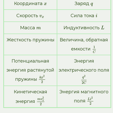
Координата
Заряд
x
q
Скорость
Сила тока
v
i
x
Масса
Индуктивность
m
L
Жесткость пружины
Величина, обратная
1
емкости
C
Потенциальная
Энергия
энергия растянутой
электрического поля
2
2
q
k
x
пружины
2
2
C
Кинетическая
Энергия магнитного
2
2
L
i
m
v
поля
x
энергия
2
2