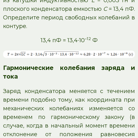
из катушки индуктивностью
L
= 0,003 Гн и
плоского конденсатора емкостью
C
= 13,4 пФ.
Определите период свободных колебаний в
контуре.
–12
13,4 пФ = 13,4∙10
Ф
Гармонические колебания заряда и
тока
Заряд конденсатора меняется с течением
времени подобно тому, как координата при
механических колебаниях изменяется со
временем по гармоническому закону (в
случае, когда в начальный момент времени
отклонение от положения равновесия