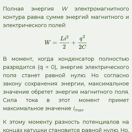
Полная энергия
W
электромагнитного
контура равна сумме энергий магнитного и
электрического полей:
2
2
q
L
i
=
+
W
2
2
C
В момент, когда конденсатор полностью
разрядится (q = 0), энергия электрического
поля станет равной нулю. Но согласно
закону сохранения энергии, максимальное
значение обретет энергия магнитного поля.
Сила тока в этот момент примет
максимальное значение
I
.
max
К этому моменту разность потенциалов на
концах катушки становится равной нулю. Но,