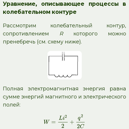
Уравнение, описывающее процессы в
колебательном контуре
Рассмотрим колебательный контур,
сопротивлением
R
которого можно
пренебречь (см. схему ниже).
Полная электромагнитная энергия равна
сумме энергий магнитного и электрического
полей:
2
2
q
L
i
=
+
W
2
2
C