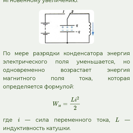
мгновенному увеличению.
По мере разрядки конденсатора энергия
электрического поля уменьшается, но
одновременно возрастает энергия
магнитного поля тока, которая
определяется формулой:
2
L
i
=
W
м
2
где
— сила переменного тока,
—
i
L
индуктивность катушки.