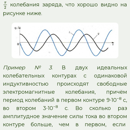
π
колебания заряда, что хорошо видно на
2
рисунке ниже.
Пример №3
. В двух идеальных
колебательных контурах с одинаковой
индуктивностью происходят свободные
электромагнитные колебания, причём
−8
период колебаний в первом контуре 9⋅10
с,
−8
во втором 3⋅10
с. Во сколько раз
амплитудное значение силы тока во втором
контуре больше, чем в первом, если