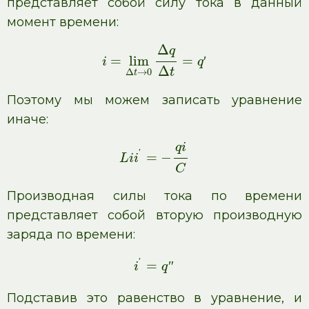
представляет собой силу тока в данный
момент времени:
Δ
q
=
lim
=
i
q
′
Δ
t
Δ
→
0
t
Поэтому мы можем записать уравнение
иначе:
q
i
′
=
−
L
i
i
C
Производная силы тока по времени
представляет собой вторую производную
заряда по времени:
′
=
i
q
″
Подставив это равенство в уравнение, и