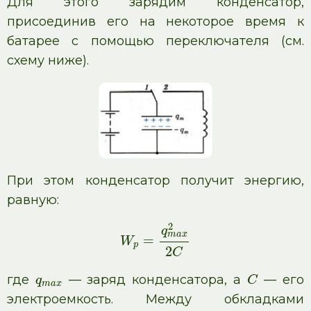
Для этого зарядим конденсатор,
присоединив его на некоторое время к
батарее с помощью переключателя (см.
схему ниже).
При этом конденсатор получит энергию,
равную:
2
q
m
a
x
=
W
p
2
C
где
— заряд конденсатора, а
— его
q
C
m
a
x
электроемкость. Между обкладками