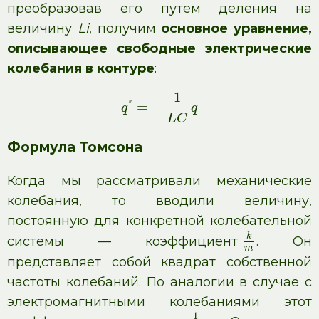
преобразовав его путем деления на
величину
Li
, получим
основное уравнение,
описывающее свободные электрические
колебания в контуре
:
1
=
−
″
q
q
L
C
Формула Томсона
Когда мы рассматривали механические
колебания, то вводили величину,
постоянную для конкретной колебательной
k
системы — коэффициент
. Он
m
представляет собой квадрат собственной
частоты колебаний. По аналогии в случае с
электромагнитными колебаниями этот
1