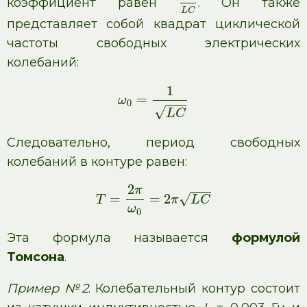
коэффициент равен
. Он также
L
C
представляет собой квадрат циклической
частоты свободных электрических
колебаний:
1
=
ω
0
√
L
C
Следовательно, период свободных
колебаний в контуре равен:
2
π
=
=
2
√
T
π
L
C
ω
0
Эта формула называется
формулой
Томсона
.
Пример №2
. Колебательный контур состоит