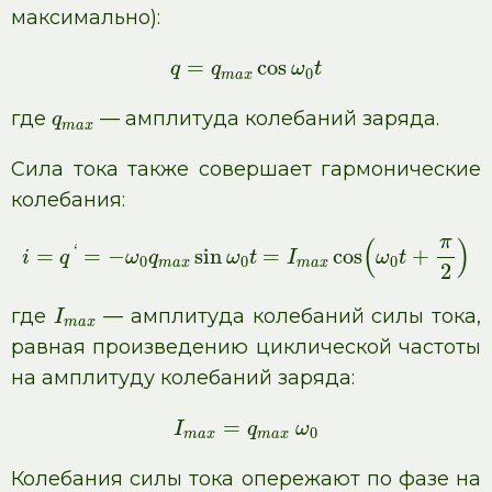
максимально):
=
cos
q
q
ω
t
0
m
a
x
где
— амплитуда колебаний заряда.
q
m
a
x
Сила тока также совершает гармонические
колебания:
π
(
)
‘
=
=
−
sin
=
cos
+
i
q
ω
q
ω
t
I
ω
t
0
0
0
m
a
x
m
a
x
2
где
— амплитуда колебаний силы тока,
I
m
a
x
равная произведению циклической частоты
на амплитуду колебаний заряда:
=
I
q
ω
0
m
a
x
m
a
x
Колебания силы тока опережают по фазе на