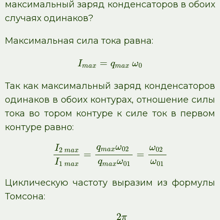
максимальный заряд конденсаторов в обоих
случаях одинаков?
Максимальная сила тока равна:
=
I
q
ω
0
m
a
x
m
a
x
Так как максимальный заряд конденсаторов
одинаков в обоих контурах, отношение силы
тока во тором контуре к силе ток в первом
контуре равно:
q
ω
ω
I
02
02
2
m
a
x
m
a
x
=
=
q
ω
ω
I
01
01
1
m
a
x
m
a
x
Циклическую частоту выразим из формулы
Томсона:
2
π