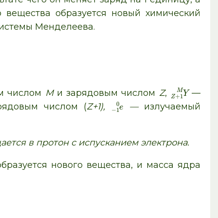
о вещества образуется новый химический
системы Менделеева.
M
ым числом
M
и зарядовым числом
Z
,
—
Y
+
1
Z
0
ядовым числом (
Z+1),
—
излучаемый
e
−
1
ется в протон с испусканием электрона.
 образуется нового вещества, и масса ядра