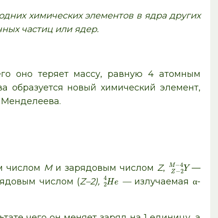
дних химических элементов в ядра других
ных частиц или ядер.
чего оно теряет массу, равную 4 атомным
тва образуется новый химический элемент,
 Менделеева.
−
4
м числом
M
и зарядовым числом
Z
,
—
M
Y
−
2
Z
4
ядовым числом (
Z–2),
—
излучаемая α-
H
e
2
льтате чего он меняет заряд на 1 единицу, а