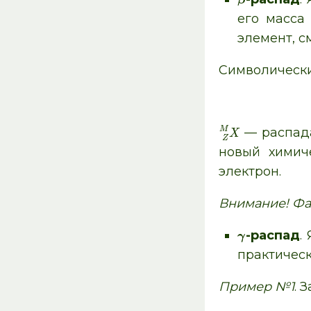
β
его масса
элемент, с
Символически 
M
— распад
X
Z
новый химич
электрон.
Внимание! Фа
-распад
.
γ
практическ
Пример №1
. 