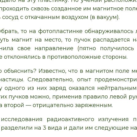
адало на эту пластинку. Но ученый расположи
проходить сквозь созданное им магнитное поле
сосуд с откачанным воздухом (в вакуум).
убрать, то на фотопластинке обнаруживалось 
уть магнит на место, то пучок распадается н
анила свое направление (пятно получилось 
 отклонялись в противоположные стороны.
о объяснить? Известно, что в магнитом поле 
частицы. Следовательно, опыт продемонстри
(у одного из них заряд оказался нейтральным
тих пучков можно, применив правило левой рук
а второй — отрицательно заряженным.
исследования радиоактивного излучения п
х разделили на 3 вида и дали им следующие на