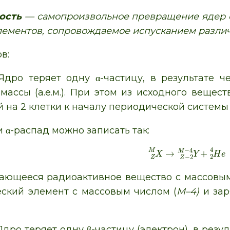
ость
— самопроизвольное превращение ядер о
лементов, сопровождаемое испусканием различ
в:
 Ядро теряет одну α-частицу, в результате 
ассы (а.е.м.). При этом из исходного вещес
 на 2 клетки к началу периодической системы
 α-распад можно записать так:
4
−
4
M
M
→
+
X
Y
H
e
2
−
2
Z
Z
ющееся радиоактивное вещество с массовы
ский элемент с массовым числом (
M–4)
и зар
 Ядро теряет одну β-частицу (электрон), в резу