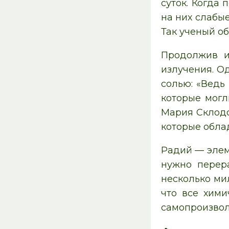
суток. Когда
на них слабы
Так ученый об
Продолжив и
излучения. О
солью: «Ведь
которые могл
Мария Склодо
которые обла
Радий — элем
нужно перер
несколько ми
что все хим
самопроизвол