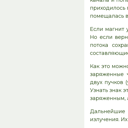
канала и поп
приходилось 
помещалась в 
Если магнит 
Но если верн
потока сохр
составляющие
Как это можн
заряженные 
двух пучков 
Узнать знак э
заряженным, 
Дальнейшие 
излучения. И