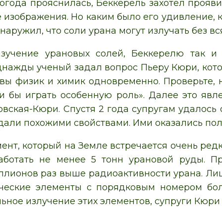
 погода прояснилась, Беккерель захотел прояв
е изображения. Но каким было его удивление, 
наружил, что соли урана могут излучать без вс
зучение урановых солей, Беккерелю так и
днажды ученый задал вопрос Пьеру Кюри, кот
 вы физик и химик одновременно. Проверьте, 
и бы играть особенную роль». Далее это явл
вская-Кюри. Спустя 2 года супругам удалось 
дали похожими свойствами. Ими оказались пол
ент, который на Земле встречается очень редк
аботать не менее 5 тонн урановой руды. Пр
ллионов раз выше радиоактивности урана. Лиш
ические элементы с порядковым номером бол
ьное излучение этих элементов, супруги Кюри