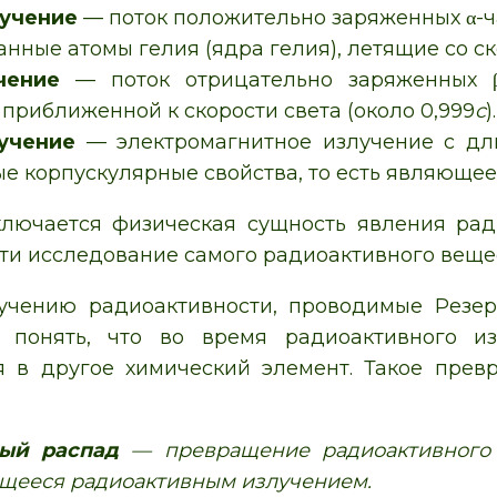
учение
— поток положительно заряженных α-ч
нные атомы гелия (ядра гелия), летящие со ско
чение
— поток отрицательно заряженных β-
 приближенной к скорости света (около 0,999
c
).
учение
— электромагнитное излучение с дл
 корпускулярные свойства, то есть являющеес
лючается физическая сущность явления ради
ти исследование самого радиоактивного веще
учению радиоактивности, проводимые Резе
 понять, что во время радиоактивного и
я в другое химический элемент. Такое пре
ый распад
— превращение радиоактивного 
щееся радиоактивным излучением.