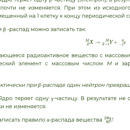
 почти не изменяется. При этом из исходног
мещенный на 1 клетку к концу периодической 
β -распад можно записать так:
0
M
M
→
+
X
Y
e
+
1
−
1
Z
Z
ающееся радиоактивное вещество с массов
еский элемент с массовым числом
M
и зар
ктически при β-распаде один нейтрон превраща
 Ядро теряет одну γ-частицу. В результате не
и не изменяется.
238
Записать правило α-распада вещества
.
U
92