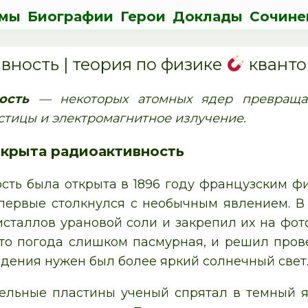
мы
Биографии
Герои
Доклады
Сочине
вность | теория по физике
кванто
ость
— некоторых атомных ядер превращат
стицы и электромагнитное излучение.
ткрыта радиоактивность
сть была открыта в 1896 году французским фи
впервые столкнулся с необычным явлением. В
исталлов урановой соли и закрепил их на фото
что погода слишком пасмурная, и решил прове
едения нужен был более яркий солнечный свет
ельные пластины ученый спрятал в темный я