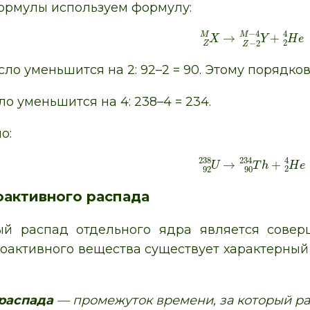
ормулы используем формулу:
4
−
4
M
M
→
+
X
Y
H
e
2
−
2
Z
Z
ло уменьшится на 2: 92–2 = 90. Этому порядко
о уменьшится на 4: 238–4 = 234.
о:
4
23
4
238
→
+
U
T
h
H
e
2
90
92
оактивного распада
ый распад отдельного ядра является сове
оактивного вещества существует характерны
распада
— промежуток времени, за который ра