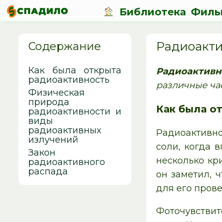
Библиотека
Филь
Радиоакти
Содержание
Как была открыта
Радиоактивн
радиоактивность
различные ча
Физическая
природа
Как была о
радиоактивности и
виды
радиоактивных
Радиоактивно
излучений
соли, когда 
Закон
несколько кр
радиоактивного
распада
он заметил, 
для его пров
Фоточувствит