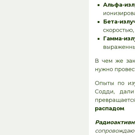
Альфа-изл
ионизирова
Бета-излу
скоростью,
Гамма-изл
выраженные
В чем же зак
нужно провес
Опыты по из
Содди, дали
превращаетс
распадом
.
Радиоактивн
сопровождаю