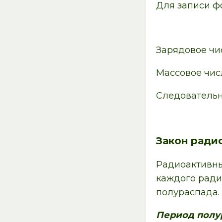
Для записи ф
Зарядовое чис
Массовое числ
Следовательн
Закон ради
Радиоактивн
каждого ради
полураспада.
Период полу