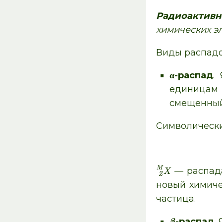
Радиоактивн
химических э
Виды распадо
α-распад
.
единицам м
смещенный
Символически
M
— распада
X
Z
новый химиче
частица.
-распад
.