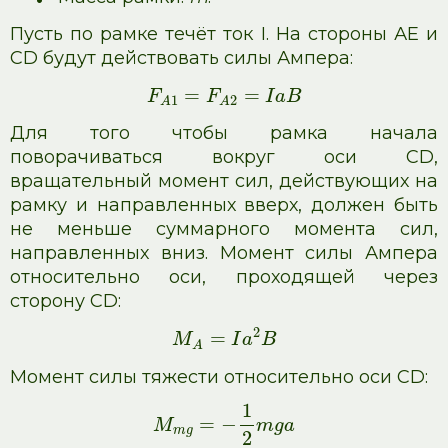
Пусть по рамке течёт ток I. На стороны АЕ и
CD будут действовать силы Ампера:
=
=
F
F
I
a
B
1
2
A
A
Для того чтобы рамка начала
поворачиваться вокруг оси CD,
вращательный момент сил, действующих на
рамку и направленных вверх, должен быть
не меньше суммарного момента сил,
направленных вниз. Момент силы Ампера
относительно оси, проходящей через
сторону CD:
2
=
M
I
a
B
A
Момент силы тяжести относительно оси CD:
1
=
−
M
m
g
a
m
g
2