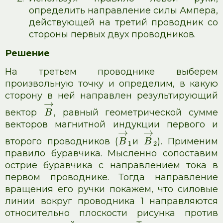
определить направление силы Ампера,
действующей на третий проводник со
стороны первых двух проводников.
Решение
На третьем проводнике выберем
произвольную точку и определим, в какую
сторону в ней направлен результирующий
→
вектор
, равный геометрической сумме
B
векторов магнитной индукции первого и
→
→
второго проводников (
и
)
.
Применим
B
B
1
2
правило буравчика. Мысленно сопоставим
острие буравчика с направлением тока в
первом проводнике. Тогда направление
вращения его ручки покажем, что силовые
линии вокруг проводника 1 направляются
относительно плоскости рисунка против