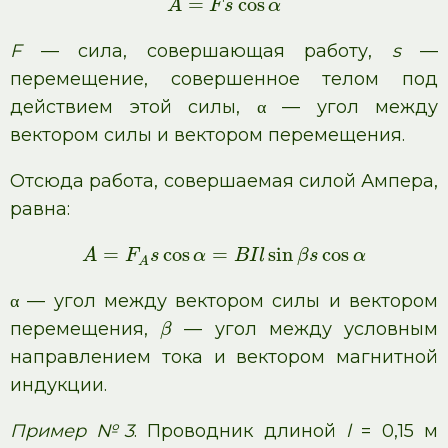
=
cos
A
F
s
α
F
— сила, совершающая работу,
s
—
перемещение, совершенное телом под
действием этой силы, α — угол между
вектором силы и вектором перемещения.
Отсюда работа, совершаемая силой Ампера,
равна:
=
cos
=
sin
cos
A
F
s
α
B
I
l
β
s
α
A
α — угол между вектором силы и вектором
перемещения,
— угол между условным
β
направлением тока и вектором магнитной
индукции.
Пример №3
. Проводник длиной
l
= 0,15 м