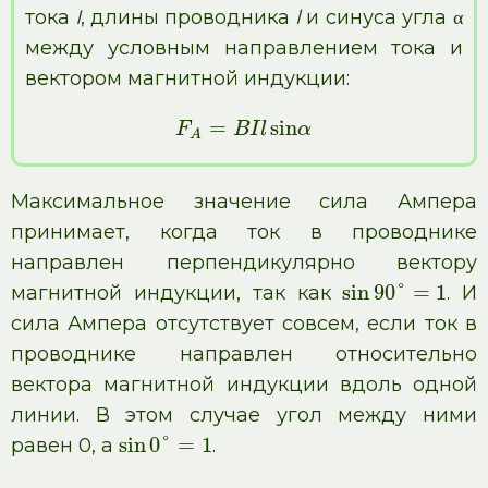
тока
I
, длины проводника
l
и синуса угла α
между условным направлением тока и
вектором магнитной индукции:
=
sin
F
B
I
l
α
A
Максимальное значение сила Ампера
принимает, когда ток в проводнике
направлен перпендикулярно вектору
sin
90
°
=
1
магнитной индукции, так как
. И
сила Ампера отсутствует совсем, если ток в
проводнике направлен относительно
вектора магнитной индукции вдоль одной
линии. В этом случае угол между ними
sin
0
°
=
1
равен 0, а
.