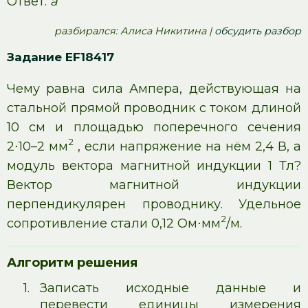
Ответ:
а
pазбирался: Алиса Никитина |
обсудить разбор
Задание EF18417
Чему равна сила Ампера, действующая на
стальной прямой проводник с током длиной
10 см и площадью поперечного сечения
2
2⋅10–2 мм
, если напряжение на нём 2,4 В, а
модуль вектора магнитной индукции 1 Тл?
Вектор магнитной индукции
перпендикулярен проводнику. Удельное
2
сопротивление стали 0,12 Ом⋅мм
/м.
Алгоритм решения
1.
Записать исходные данные и
перевести единицы измерения