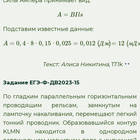
силы Ампера принимает вид:
=
A
B
I
l
s
Подставим известные данные:
=
0
,
4
·
8
·
0
,
15
·
0
,
025
=
0
,
012
Д
ж
=
12
м
Д
(
)
(
A
Текст: Алиса Никитина
, 17.1k
Задание ЕГЭ-Ф-ДВ2023-15
По гладким параллельным горизонтальным
проводящим рельсам, замкнутым на
лампочку накаливания, перемещают лёгкий
тонкий проводник. Образовавшийся контур
KLMN находится в однородном