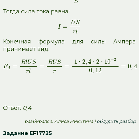
S
Тогда сила тока равна:
U
S
=
I
r
l
Конечная формула для силы Ампера
принимает вид:
−
2
1
·
2
,
4
·
2
·
10
B
l
U
S
B
U
S
=
=
=
=
0
,
4
F
A
0
,
12
r
r
l
Ответ:
0,4
pазбирался: Алиса Никитина |
обсудить разбор
Задание EF17725