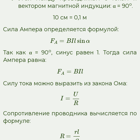
о
вектором магнитной индукции: α = 90
.
10 см = 0,1 м
Сила Ампера определяется формулой:
=
sin
F
B
I
l
α
A
о
Так как α = 90
, синус равен 1. Тогда сила
Ампера равна:
=
F
B
I
l
A
Силу тока можно выразить из закона Ома:
U
=
I
R
Сопротивление проводника вычисляется по
формуле:
r
l
=
R