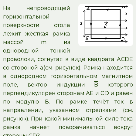
На непроводящей
горизонтальной
поверхности стола
лежит жёсткая рамка
массой m из
однородной тонкой
проволоки, согнутая в виде квадрата AСDЕ
со стороной a(см. рисунок). Рамка находится
в однородном горизонтальном магнитном
поле, вектор индукции
B
которого
перпендикулярен сторонам AE и CD и равен
по модулю В. По рамке течёт ток в
направлении, указанном стрелками (см.
рисунок). При какой минимальной силе тока
рамка начнет поворачиваться вокруг
стороны CD?