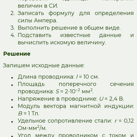
величин в СИ.
2.
Записать формулу для определения
силы Ампера.
3.
Выполнить решение в общем виде.
4.
Подставить известные данные и
вычислить искомую величину.
Решение
Запишем исходные данные:
•
Длина проводника:
l
= 10 см.
•
Площадь поперечного сечения
–2
2
проводника:
S
= 2⋅10
мм
.
•
Напряжение в проводнике:
U
= 2,4 В.
•
Модуль вектора магнитной индукции:
B
= 1 Тл.
•
Удельное сопротивление стали:
r
= 0,12
2
Ом⋅мм
/м.
•
Угол между проводником с током и