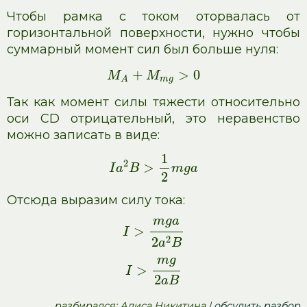
Чтобы рамка с током оторвалась от
горизонтальной поверхности, нужно чтобы
суммарный момент сил был больше нуля:
+
>
0
M
M
m
g
A
Так как момент силы тяжести относительно
оси CD отрицательный, это неравенство
можно записать в виде:
1
2
>
I
a
B
m
g
a
2
Отсюда выразим силу тока:
m
g
a
>
I
2
2
a
B
m
g
>
I
2
a
B
pазбирался: Алиса Никитина |
обсудить разбор